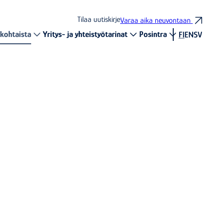
Tilaa uutiskirje
Varaa aika neuvontaan
kohtaista
Yritys- ja yhteistyötarinat
Posintra
FI
EN
SV