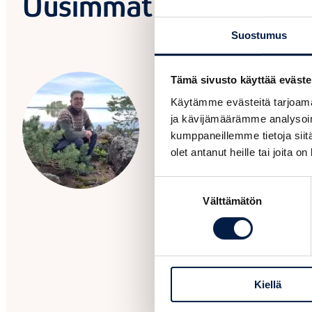
Uusimmat samasta kat
Suostumus
Tämä sivusto käyttää eväste
Hankkeet, Yritystarinat, Vastuullisu
Yrityksen kehittäminen
Käytämme evästeitä tarjoama
ja kävijämäärämme analysoim
03.07.2026
kumppaneillemme tietoja siitä
Riverside Wizard, 
olet antanut heille tai joita o
Hämäläinen
Suostumuksen
"Kun turistit suuntaavat lentoko
Välttämätön
valinta
luontoon, hiilipäästöt kasvavat
löytyisi seikkailuja. Täällä Itä-U
luonto on käsinkosketeltavissa 
missä vain"
Kiellä
Lue artikkeli