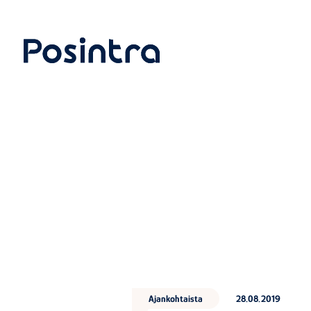
Siirry
suoraan
sisältöön
Posintra Oy
Ajankohtaista
28.08.2019