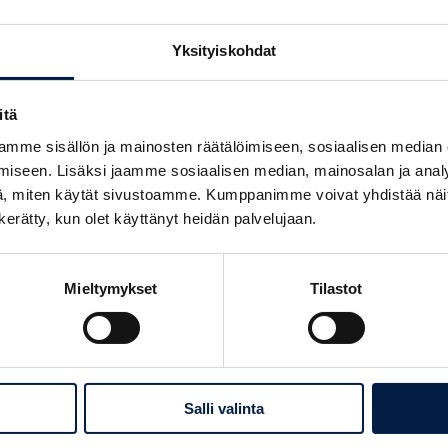
egoriasta
Yksityiskohdat
itä
us,
Hankkeet, Yrityst
Yrityksen kehitt
mme sisällön ja mainosten räätälöimiseen, sosiaalisen median
iseen. Lisäksi jaamme sosiaalisen median, mainosalan ja analy
03.07.2026
, miten käytät sivustoamme. Kumppanimme voivat yhdistää näitä t
Jouni
Hamariku
n kerätty, kun olet käyttänyt heidän palvelujaan.
Jokisaari
neilla Lapin
"Elän luonnosta
Mieltymykset
Tilastot
. Lähempääkin
luonnossa tapah
udellamaalla
negatiiviset mu
lähestulkoon
ihmisiinkin. Min
tekemättä asia
Posintran hankke
Salli valinta
mukaan."