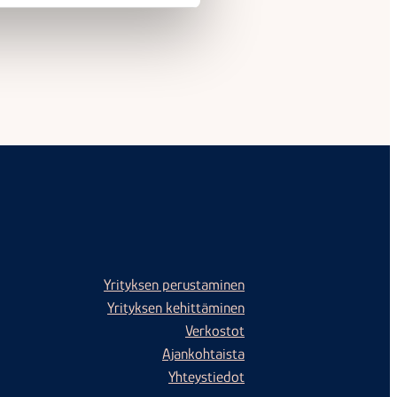
Yrityksen perustaminen
Yrityksen kehittäminen
Verkostot
Ajankohtaista
Yhteystiedot