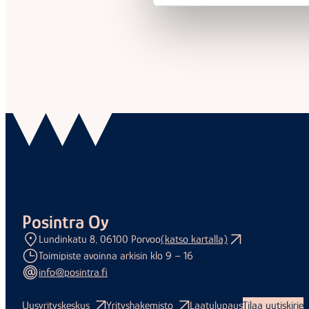
Posintra Oy
Lundinkatu 8, 06100 Porvoo
(katso kartalla)
Toimipiste avoinna arkisin klo 9 – 16
info@posintra.fi
Uusyrityskeskus
Yrityshakemisto
Laatulupaus
Tilaa uutiskirje