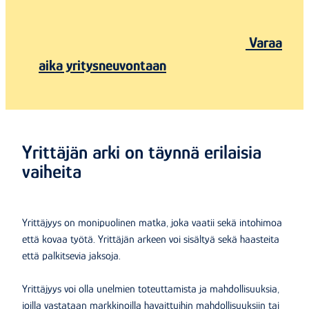
Varaa
aika yritysneuvontaan
Yrittäjän arki on täynnä erilaisia
vaiheita
Yrittäjyys on monipuolinen matka, joka vaatii sekä intohimoa
että kovaa työtä. Yrittäjän arkeen voi sisältyä sekä haasteita
että palkitsevia jaksoja.
Yrittäjyys voi olla unelmien toteuttamista ja mahdollisuuksia,
joilla vastataan markkinoilla havaittuihin mahdollisuuksiin tai