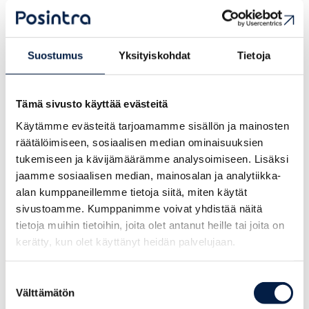
kehittämiseksi?
Toimimme myös Itä-Uudenmaan Uusyrityskeskuksena
Suostumus
Yksityiskohdat
Tietoja
tarjoten asiakkaillemme pääsyn kaikkiin Uusiyrityskeskusten
hyödyllisiin materiaaleihin ja verkostoihin!
Tämä sivusto käyttää evästeitä
Meidän kauttamme pääset myös helposti sparrailemaan ja
vaihtamaan ajatuksia muiden yrittäjien kanssa. Olisitko
Käytämme evästeitä tarjoamamme sisällön ja mainosten
kiinnostunut kehittämään yritystoimintaasi esimerkiksi jonkin
räätälöimiseen, sosiaalisen median ominaisuuksien
hankkeen kautta yhteistyössä muiden yritysten kanssa?
tukemiseen ja kävijämäärämme analysoimiseen. Lisäksi
jaamme sosiaalisen median, mainosalan ja analytiikka-
Lue lisää erilaisista verkostoitumismahdollisuuksista!
alan kumppaneillemme tietoja siitä, miten käytät
sivustoamme. Kumppanimme voivat yhdistää näitä
tietoja muihin tietoihin, joita olet antanut heille tai joita on
kerätty, kun olet käyttänyt heidän palvelujaan.
Suostumuksen
Välttämätön
valinta