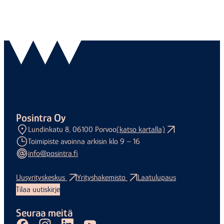
Posintra Oy
Lundinkatu 8, 06100 Porvoo
(katso kartalla)
Toimipiste avoinna arkisin klo 9 – 16
info@posintra.fi
Uusyrityskeskus
Yrityshakemisto
Laatulupaus
Tilaa uutiskirje
Seuraa meitä
Facebook
Instagram
LinkedIn
Youtube