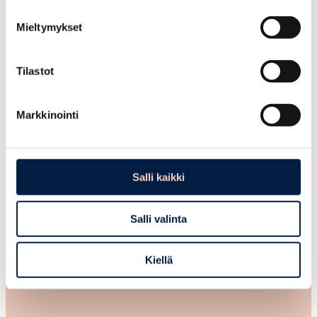
Mieltymykset
Tilastot
Markkinointi
Varaa aika neuvontaan…
Salli kaikki
Kaipaatko apua yrityksen perustamiseen, liiketoiminnan
kehittämiseen tai yrittäjän arjen erilaisiin kysymyksiin? Meidän
Salli valinta
yritysneuvonnastamme saat tukea yrittäjyyden eri vaiheisiin ja
oman suunnan löytämiseen!
Kiellä