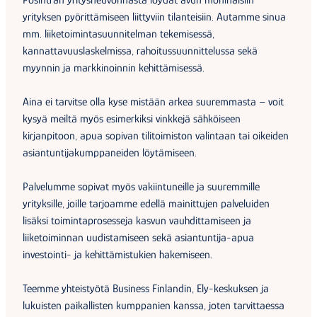
Posintran yritysneuvonnasta löydät avun moninaisiin
yrityksen pyörittämiseen liittyviin tilanteisiin. Autamme sinua
mm. liiketoimintasuunnitelman tekemisessä,
kannattavuuslaskelmissa, rahoitussuunnittelussa sekä
myynnin ja markkinoinnin kehittämisessä.
Aina ei tarvitse olla kyse mistään arkea suuremmasta – voit
kysyä meiltä myös esimerkiksi vinkkejä sähköiseen
kirjanpitoon, apua sopivan tilitoimiston valintaan tai oikeiden
asiantuntijakumppaneiden löytämiseen.
Palvelumme sopivat myös vakiintuneille ja suuremmille
yrityksille, joille tarjoamme edellä mainittujen palveluiden
lisäksi toimintaprosesseja kasvun vauhdittamiseen ja
liiketoiminnan uudistamiseen sekä asiantuntija-apua
investointi- ja kehittämistukien hakemiseen.
Teemme yhteistyötä Business Finlandin, Ely-keskuksen ja
lukuisten paikallisten kumppanien kanssa, joten tarvittaessa