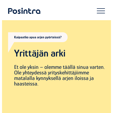
Siirry
suoraan
Posintra Oy
sisältöön
Kaipaatko apua arjen pyörteissä?
Yrittäjän arki
Et ole yksin – olemme täällä sinua varten.
Ole yhteydessä yrityskehittäjiimme
matalalla kynnyksellä arjen iloissa ja
haasteissa.