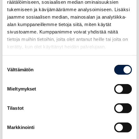
räätälöimiseen, sosiaalisen median ominaisuuksien
tukemiseen ja kävijämäärämme analysoimiseen. Lisäksi
jaamme sosiaalisen median, mainosalan ja analytiikka-
alan kumppaneillemme tietoja siitä, miten käytät
sivustoamme. Kumppanimme voivat yhdistää näitä
tietoja muihin tietoihin, joita olet antanut heille tai joita on
kerätty, kun olet käyttänyt heidän palvelujaan.
Asiakastarinat
Suostumuksen
Välttämätön
valinta
27.05.2026
Asiakastarina – REBORN
Mieltymykset
Annina Kuosmanen löysi Porvoosta täydellisen paikan
yrittäjyydelle. Lue miten Posintran tuki auttoi yrittäjyyden
Tilastot
ensiaskeleissa.
Lue artikkeli
Markkinointi