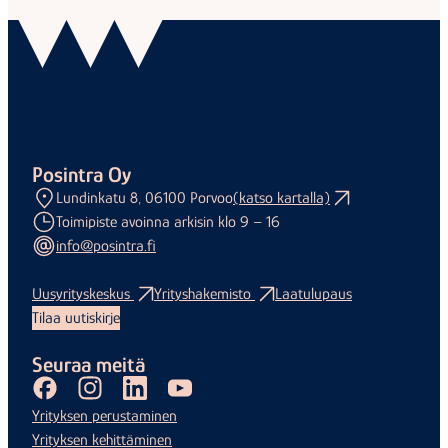
Posintra Oy
Lundinkatu 8, 06100 Porvoo
(katso kartalla)
Toimipiste avoinna arkisin klo 9 – 16
info@posintra.fi
Uusyrityskeskus
Yrityshakemisto
Laatulupaus
Tilaa uutiskirje
Seuraa meitä
Facebook
Instagram
LinkedIn
Youtube
Yrityksen perustaminen
Yrityksen kehittäminen