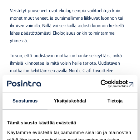
Veistetyt puuveneet ovat ekologisempia vaihtoehtoja kuin
monet muut veneet, ja pursimallimme liikkuvat luonnon tai
ihmisen voimilla. Niillä voi seikkailla aidosti luonnon keskellä
lähes päästöttömästi. Ekologisuus onkin toimintamme
ytimessä.
Toivon, että uudistavan matkailun hanke selkeyttäisi, mikä
ihmisiä kiinnostaa ja mitä voisin heille tarjota. Uudistavan
matkailun kehittämisen avulla Nordic Craft tavoittelee
parempaa ymmärrystä siitä, mikä matkailijoita aidosti
kiinnostaa ja millaisia sisältöjä heille voidaan tarjota tavalla,
joka hyödyttää sekä paikkaa että yhteisöä.
Suostumus
Yksityiskohdat
Tietoja
nordiccraft.fi/Mats Vuorenjuuri
Tämä sivusto käyttää evästeitä
Nordic Craft
Käytämme evästeitä tarjoamamme sisällön ja mainosten
räätälöimiseen, sosiaalisen median ominaisuuksien