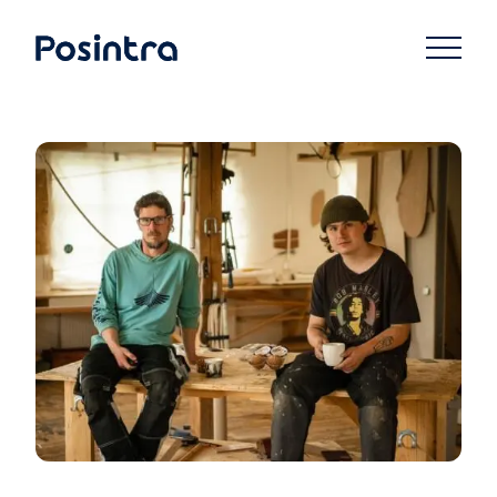
Siirry
suoraan
Posintra Oy
sisältöön