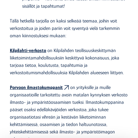
sisällöt ja tapahtumat!
Tällä hetkellä tarjolla on kaksi selkeää teemaa, joihin voit
verkostoitua ja joiden pariin voit syventyä vielä tarkemmin
oman kiinnostuksesi mukaan:
Kilpilahti-verkosto
on Kilpilahden teollisuuskeskittymän
liiketoimintamahdollisuuksiin keskittyvä kokonaisuus, joka
tarjoaa tietoa, koulutusta, tapahtumia ja
verkostoitumismahdollisuuksia Kilpilahden alueeseen liittyen.
Porvoon ilmastokumppanit
on yrityksille ja muille
organisaatioille tarkoitettu avoin matalan kynnyksen verkosto
ilmasto- ja ympäristöosaamisen tueksi. Ilmastokumppanina
pääset osaksi edelläkävijöiden verkostoa, joka tukee
organisaatiotasi vihreän ja kestävän liiketoiminnan
kehittämisessä, osaamisen ja tiedon haltuunotossa,
yhteiskehittämisessä sekä ilmasto- ja ympäristöimagon