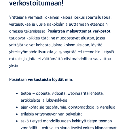
verkostoitumaan!
Yrittäjänä varmasti jokainen kaipaa joskus sparrailuapua,
vertaistukea ja uusia näkökulmia auttamaan eteenpäin
omassa tekemisessä.
Posintran maksuttomat verkostot
tarjoavat kaikkea tätä: ne muodostavat alustan, jossa
yrittäjät voivat kohdata, jakaa kokemuksiaan, löytää
yhteistyömahdollisuuksia ja synnyttää eri teemoihin liittyviä
ratkaisuja, joita ei välttämättä olisi mahdollista saavuttaa
yksin.
Posintran verkostoista löydät mm.
tietoa – oppaita, videoita, webinaaritallenteita,
artikkeleita ja lukuvinkkejä
ajankohtaisia tapahtumia, opintomatkoja ja vierailuja
erilaisia yritysneuvonnan palveluita
sekä tietysti mahdollisuuden kehittyä tietyn teeman
ympärillä – voit valita sinua itseäsi eniten kiinnostavat