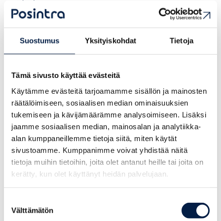
rakentamisessa.
Lisäksi tarjolla on tapahtumia ja
verkostoitumismahdollisuuksia myös muista aiheista. Olet
Suostumus
Yksityiskohdat
Tietoja
tervetullut mukaan sekä uutena että vanhana Posintran
asiakkaana. Ole meihin yhteydessä, kun kaipaat
verkostoitumismahdollisuutta juuri sinua kiinnostavan teeman
Tämä sivusto käyttää evästeitä
osalta!
Käytämme evästeitä tarjoamamme sisällön ja mainosten
räätälöimiseen, sosiaalisen median ominaisuuksien
tukemiseen ja kävijämäärämme analysoimiseen. Lisäksi
Monipuolisia mahdollisuuksia
jaamme sosiaalisen median, mainosalan ja analytiikka-
kehittämiseen ja kasvuun
alan kumppaneillemme tietoja siitä, miten käytät
sivustoamme. Kumppanimme voivat yhdistää näitä
Kasvu ei tapahdu tyhjiössä, vaan se vaatii luottamusta,
tietoja muihin tietoihin, joita olet antanut heille tai joita on
vuoropuhelua ja yhdessä tekemistä – ja juuri kohtaamisissa
kerätty, kun olet käyttänyt heidän palvelujaan.
syntyy oivalluksia sekä mahdollisuuksia uusiin suuntiin. Vaikka
et aktiivisesti etsisikään juuri nyt ratkaisua mihinkään
Suostumuksen
liiketoiminnan haasteeseen, raikkaista näkökulmista ja
Välttämätön
valinta
kohtaamisista voi versoa jotain uutta ja innostavaa.