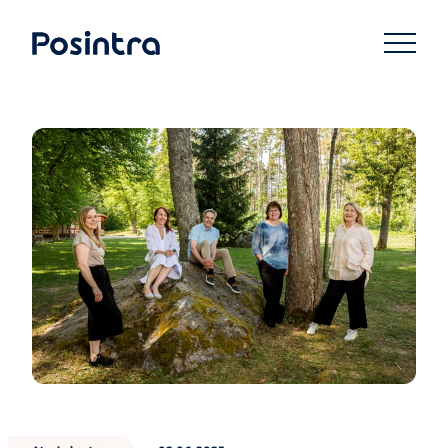
Siirry
suoraan
Posintra Oy
sisältöön