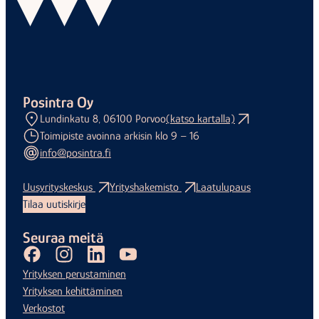
Posintra Oy
Lundinkatu 8, 06100 Porvoo
(katso kartalla)
Toimipiste avoinna arkisin klo 9 – 16
info@posintra.fi
Uusyrityskeskus
Yrityshakemisto
Laatulupaus
Tilaa uutiskirje
Seuraa meitä
Facebook
Instagram
LinkedIn
Youtube
Yrityksen perustaminen
Yrityksen kehittäminen
Verkostot