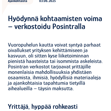
Ajankohtaista
03.06.2025
Hyödynnä kohtaamisten voima
– verkostoidu Posintralla
Vuoropuhelun kautta voivat syntyä parhaat
oivallukset yrityksen kehittämiseen ja
kasvuun, oli sitten kyse liiketoiminnan
pienistä haasteista tai isommista askeleista.
Posintran verkostot tarjoavat yrittäjille
monenlaisia mahdollisuuksia yhdistäen
osaamista, ihmisiä, hyödyllisiä materiaaleja
ja ajankohtaisia tapahtumia tietyillä
aihealueilla – täysin maksutta.
Yrittäjä, hyppää rohkeasti