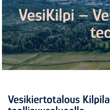
VesiKilpi – Ve
teo
Vesikiertotalous Kilpil