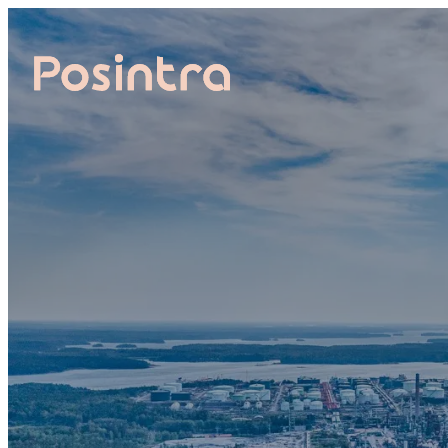
Siirry
suoraan
sisältöön
Posintra Oy