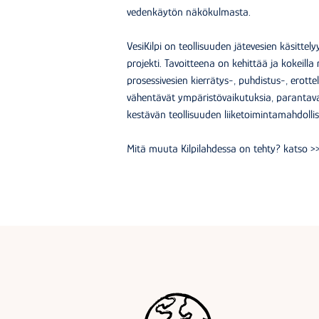
vedenkäytön näkökulmasta.
VesiKilpi on teollisuuden jätevesien käsittely
projekti. Tavoitteena on kehittää ja kokeilla r
prosessivesien kierrätys-, puhdistus-, erott
vähentävät ympäristövaikutuksia, parantava
kestävän teollisuuden liiketoimintamahdolli
Mitä muuta Kilpilahdessa on tehty? katso >