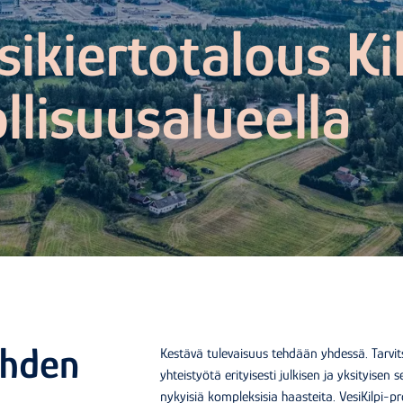
sikiertotalous Ki
llisuusalueella
ahden
Kestävä tulevaisuus tehdään yhdessä. Tarv
yhteistyötä erityisesti julkisen ja yksityise
nykyisiä kompleksisia haasteita. VesiKilpi-p