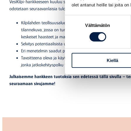
VesiKilpi-hankkeeseen kuuluu selvitys- ja kehitystyötä monella osa-a
olet antanut heille tai joita o
odotetaan seuraavanlaisia tuloksia:
Suostumuksen
Kilpilahden teollisuusalueen vesien käytön ja käsittelyn doku
Välttämätön
valinta
tilannekuva, jossa on tunnistettu alueen toimijat sekä vesien
keskeiset haasteet ja mahdollisuudet
Selvitys potentiaalisista uusista liiketoimintamalleista ja ansa
Eri menetelmin saadut potentiaalisimpien liiketoimintamallie
Tavoitteena oleva ja käytännössä toimiva kansainvälinen liike
Kiellä
jonka jatkokehityspolku toimenpiteineen on määritelty
Julkaisemme hankkeen tuotoksia sen edetessä tällä sivulla – te
seuraamaan sivujamme!