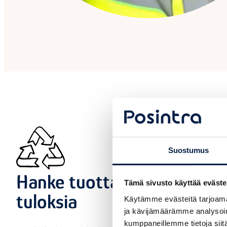
Suostumus
Hanke tuottaa konkreettisi
Tämä sivusto käyttää eväste
tuloksia
Käytämme evästeitä tarjoama
ja kävijämäärämme analysoim
kumppaneillemme tietoja siitä