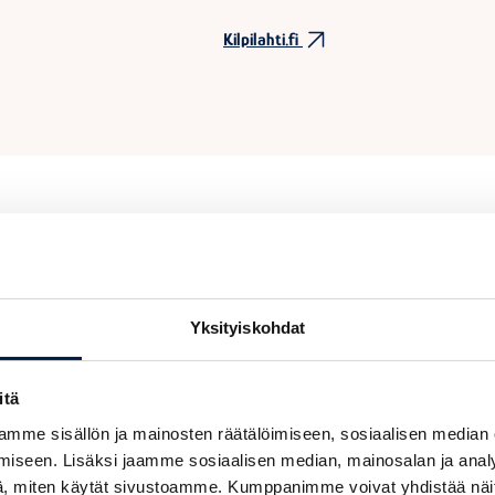
Kilpilahti.fi
Yksityiskohdat
a
itä
mme sisällön ja mainosten räätälöimiseen, sosiaalisen median
iseen. Lisäksi jaamme sosiaalisen median, mainosalan ja analy
, miten käytät sivustoamme. Kumppanimme voivat yhdistää näitä t