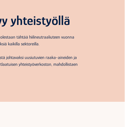
yy yhteistyöllä
uolestaan tähtää hiilineutraaliuteen vuonna
iä kaikilla sektoreilla.
istä johtavaksi uusiutuvien raaka-aineiden ja
utlaatuisen yhteistyöverkoston, mahdollistaen