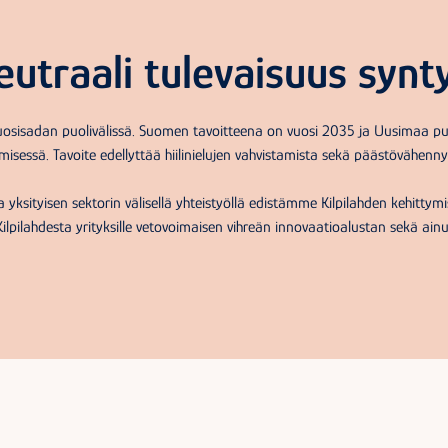
neutraali tulevaisuus synt
a vuosisadan puolivälissä. Suomen tavoitteena on vuosi 2035 ja Uusimaa p
emisessä. Tavoite edellyttää hiilinielujen vahvistamista sekä päästövähennyks
 yksityisen sektorin välisellä yhteistyöllä edistämme Kilpilahden kehittym
lpilahdesta yrityksille vetovoimaisen vihreän innovaatioalustan sekä ain