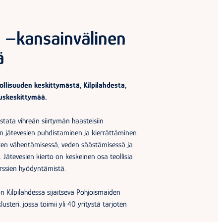
i –kansainvälinen
ä
lisuuden keskittymästä, Kilpilahdesta,
ouskeskittymää.
stata vihreän siirtymän haasteisiin
 jätevesien puhdistaminen ja kierrättäminen
en vähentämisessä, veden säästämisessä ja
ätevesien kierto on keskeinen osa teollisia
urssien hyödyntämistä.
Kilpilahdessa sijaitseva Pohjoismaiden
steri, jossa toimii yli 40 yritystä tarjoten