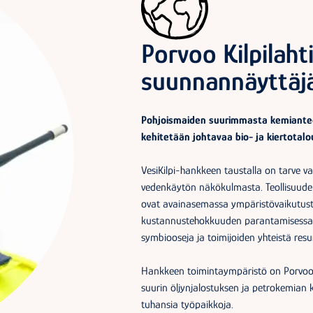
Porvoo Kilpilaht
suunnannäyttäj
Pohjoismaiden suurimmasta kemianteol
kehitetään johtavaa bio- ja kiertotal
VesiKilpi-hankkeen taustalla on tarve va
vedenkäytön näkökulmasta. Teollisuuden
ovat avainasemassa ympäristövaikutust
kustannustehokkuuden parantamisessa. J
symbiooseja ja toimijoiden yhteistä res
Hankkeen toimintaympäristö on Porvoon 
suurin öljynjalostuksen ja petrokemian klu
tuhansia työpaikkoja.