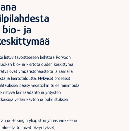
kana
lpilahdesta
bio- ja
keskittymää
e liittyy tavoitteeseen kehittää Porvoon
luokan bio- ja kiertotalouden keskittymä.
rrätys ovat ympäristöhaasteita ja samalla
tä ja kiertotaloutta. Nykyiset prosessit
uhtauksien pääsy vesistöihin tulee minimoida
ristyvä lainsäädäntö ja yritysten
atkaisuja veden käytön ja puhdistuksen
tran ja Helsingin yliopiston yhteishankkeena.
lueella toimivat pk-yritykset,