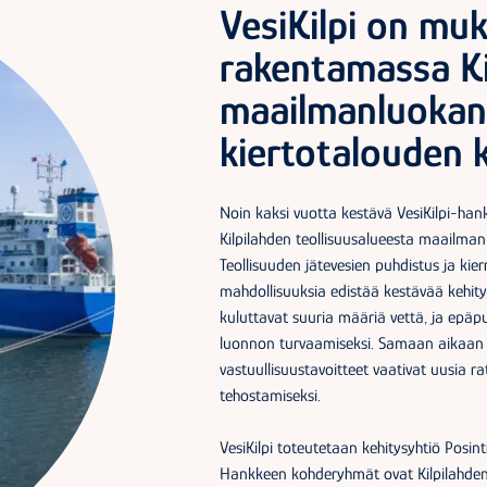
VesiKilpi on mu
rakentamassa Ki
maailmanluokan 
kiertotalouden 
Noin kaksi vuotta kestävä VesiKilpi-hank
Kilpilahden teollisuusalueesta maailman
Teollisuuden jätevesien puhdistus ja kie
mahdollisuuksia edistää kestävää kehitys
kuluttavat suuria määriä vettä, ja epäp
luonnon turvaamiseksi. Samaan aikaan ki
vastuullisuustavoitteet vaativat uusia r
tehostamiseksi.
VesiKilpi toteutetaan kehitysyhtiö Posin
Hankkeen kohderyhmät ovat Kilpilahden a