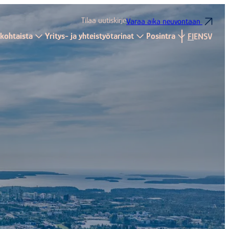
Tilaa uutiskirje
Varaa aika neuvontaan
kohtaista
Yritys- ja yhteistyötarinat
Posintra
FI
EN
SV