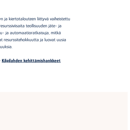
yn ja kiertotalouteen liittyvä vaiheistettu
esurssiviisaita teollisuuden jäte- ja
elu- ja automaatioratkaisuja, mitkä
t resurssitehokkuutta ja luovat uusia
suuksia.
>
Kilpilahden kehittämishankkeet