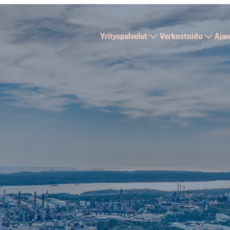
Yrityspalvelut
Verkostoidu
Ajan