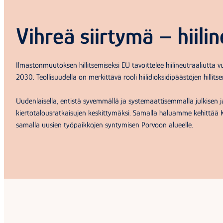
Vihreä siirtymä – hiili
Ilmastonmuutoksen hillitsemiseksi EU tavoittelee hiilineutraaliutt
2030. Teollisuudella on merkittävä rooli hiilidioksidipäästöjen hillits
Uudenlaisella, entistä syvemmällä ja systemaattisemmalla julkisen ja
kiertotalousratkaisujen keskittymäksi. Samalla haluamme kehittää Ki
samalla uusien työpaikkojen syntymisen Porvoon alueelle.