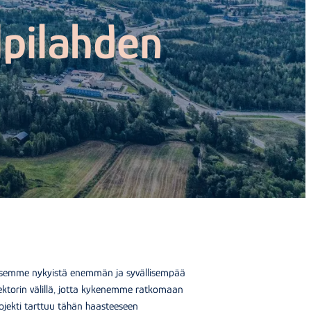
lpilahden
itsemme nykyistä enemmän ja syvällisempää
n sektorin välillä, jotta kykenemme ratkomaan
rojekti tarttuu tähän haasteeseen