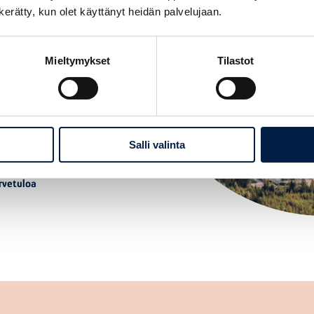
lueella, joista
n kerätty, kun olet käyttänyt heidän palvelujaan.
mentoitu
Mieltymykset
Tilastot
hallinnan
intalogiikoista
n testaustulokset
toimintamalli,
Salli valinta
rvetuloa