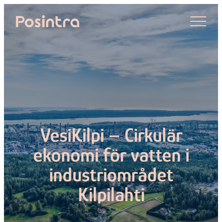
Skip
to
Posintra
content
VesiKilpi – Cirkulär
ekonomi för vatten i
industriområdet
Kilpilahti