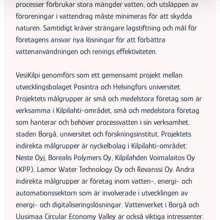
processer förbrukar stora mängder vatten, och utsläppen av
föroreningar i vattendrag måste minimeras för att skydda
naturen. Samtidigt kräver strängare lagstiftning och mål för
företagens ansvar nya lösningar för att förbättra
vattenanvändningen och renings effektiviteten.
VesiKilpi genomförs som ett gemensamt projekt mellan
utvecklingsbolaget Posintra och Helsingfors universitet.
Projektets målgrupper är små och medelstora företag som är
verksamma i Kilpilahti-området, små och medelstora företag
som hanterar och behöver processvatten i sin verksamhet,
staden Borgå, universitet och forskningsinstitut. Projektets
indirekta målgrupper är nyckelbolag i Kilpilahti-området:
Neste Oyj, Borealis Polymers Oy, Kilpilahden Voimalaitos Oy
(KPP), Lamor Water Technology Oy och Revanssi Oy. Andra
indirekta målgrupper är företag inom vatten-, energi- och
automationssektorn som är involverade i utvecklingen av
energi- och digitaliseringslösningar. Vattenverket i Borgå och
Uusimaa Circular Economy Valley är också viktiga intressenter.