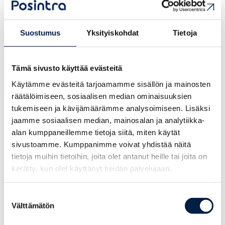
mellan den offentliga och privata sektorn kommer vi att bidra
till Sköldviks utveckling som en ledande hubb för förnybara
råvaror och lösningar för cirkulär ekonomi. Samtidigt vill vi
Suostumus
Yksityiskohdat
Tietoja
utveckla Sköldvik till en attraktiv grön innovationsplattform
för företag och ett unikt samarbetsnätverk, samtidigt som vi
Tämä sivusto käyttää evästeitä
möjliggör skapandet av nya arbetstillfällen i Borgåregionen.
Käytämme evästeitä tarjoamamme sisällön ja mainosten
räätälöimiseen, sosiaalisen median ominaisuuksien
tukemiseen ja kävijämäärämme analysoimiseen. Lisäksi
jaamme sosiaalisen median, mainosalan ja analytiikka-
alan kumppaneillemme tietoja siitä, miten käytät
sivustoamme. Kumppanimme voivat yhdistää näitä
tietoja muihin tietoihin, joita olet antanut heille tai joita on
kerätty, kun olet käyttänyt heidän palvelujaan.
Suostumuksen
Välttämätön
valinta