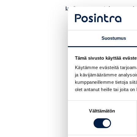
Lue lisää oppaasta ja lataa se täält
Suostumus
Tämä sivusto käyttää eväste
Käytämme evästeitä tarjoama
ja kävijämäärämme analysoim
kumppaneillemme tietoja siitä
olet antanut heille tai joita o
Suostumuksen
Välttämätön
valinta