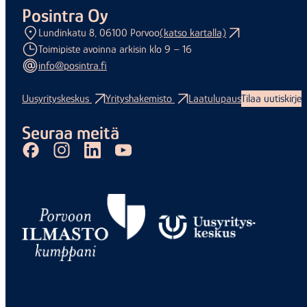
Posintra Oy
Lundinkatu 8, 06100 Porvoo
(katso kartalla)
Toimipiste avoinna arkisin klo 9 – 16
info@posintra.fi
Uusyrityskeskus
Yrityshakemisto
Laatulupaus
Tilaa uutiskirje
Seuraa meitä
Facebook
Instagram
LinkedIn
Youtube