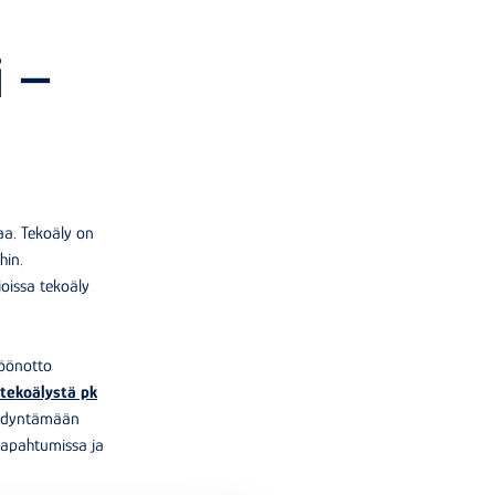
i –
iaa. Tekoäly on
hin.
oissa tekoäly
töönotto
tekoälystä pk
yödyntämään
tapahtumissa ja