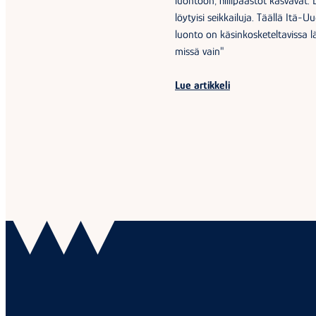
luontoon, hiilipäästöt kasvavat
löytyisi seikkailuja. Täällä Itä-U
luonto on käsinkosketeltavissa 
missä vain"
Lue artikkeli