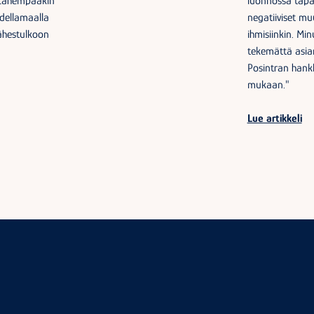
. Lähempääkin
luonnossa tapah
udellamaalla
negatiiviset mu
lähestulkoon
ihmisiinkin. Min
tekemättä asia
Posintran hankke
mukaan."
Lue artikkeli