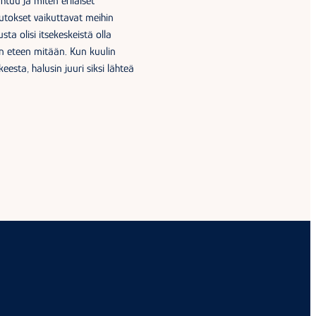
tuu ja miten erilaiset
utokset vaikuttavat meihin
usta olisi itsekeskeistä olla
n eteen mitään. Kun kuulin
esta, halusin juuri siksi lähteä