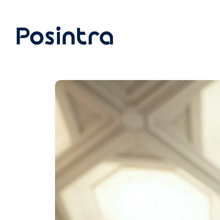
Siirry
suoraan
sisältöön
Posintra Oy