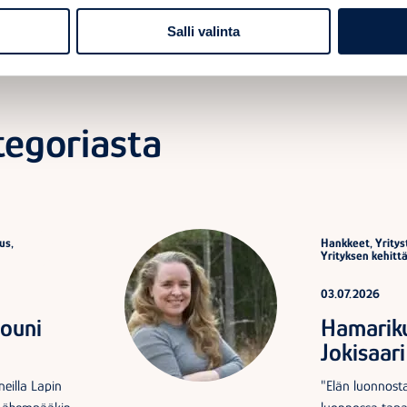
Salli valinta
egoriasta
us,
Hankkeet, Yrityst
Yrityksen kehitt
03.07.2026
Jouni
Hamariku
Jokisaari
neilla Lapin
"Elän luonnosta