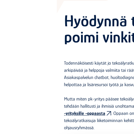
Hyödynnä t
poimi vink
Todennäköisesti käytät jo tekoälyratkai
arkipäivää ja helppoja valmiita tai räät
Asiakaspalvelun chatbot, huoltodiagno
helpottaa ja lisäresursoi työtä ja kasv
Mutta miten pk-yritys pääsee tekoäly
tehdään hallitusti ja ihmisiä unohta
-yrityksille -oppaasta
. Oppaan on
tekoälyratkaisuja liiketoiminnan keh
ohjausryhmässä.