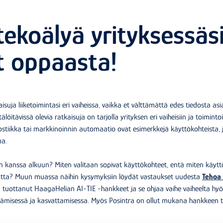
ekoälyä yrityksessäs
it oppaasta!
suja liiketoimintasi eri vaiheissa, vaikka et välttämättä edes tiedosta as
älöitävissä olevia ratkaisuja on tarjolla yrityksen eri vaiheisiin ja toimintoi
stiikka tai markkinoinnin automaatio ovat esimerkkejä käyttökohteista, j
ua.
n kanssa alkuun? Miten valitaan sopivat käyttökohteet, entä miten käyt
matta? Muun muassa näihin kysymyksiin löydät vastaukset uudesta
Tehoa 
 tuottanut HaagaHelian AI-TIE -hankkeet ja se ohjaa vaihe vaiheelta h
ittämisessä ja kasvattamisessa. Myös Posintra on ollut mukana hankkeen 