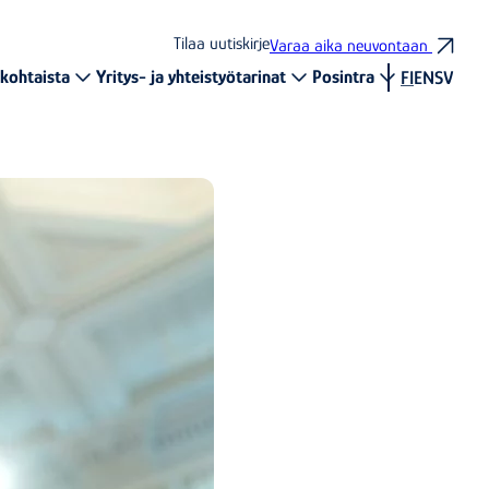
Tilaa uutiskirje
Varaa aika neuvontaan
kohtaista
Yritys- ja yhteistyötarinat
Posintra
FI
EN
SV