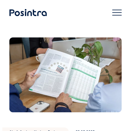
Siirry
suoraan
Posintra Oy
sisältöön