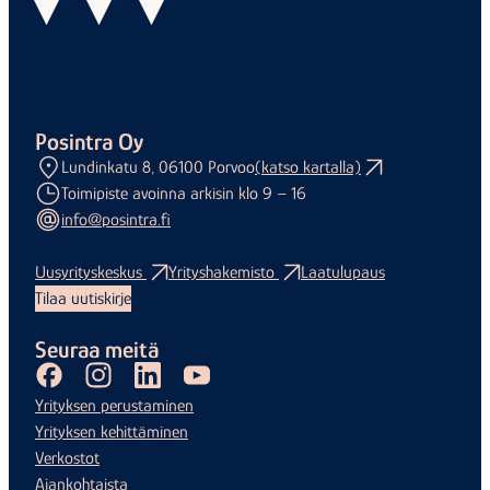
Posintra Oy
Lundinkatu 8, 06100 Porvoo
(katso kartalla)
Toimipiste avoinna arkisin klo 9 – 16
info@posintra.fi
Uusyrityskeskus
Yrityshakemisto
Laatulupaus
Tilaa uutiskirje
Seuraa meitä
Facebook
Instagram
LinkedIn
Youtube
Yrityksen perustaminen
Yrityksen kehittäminen
Verkostot
Ajankohtaista