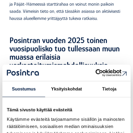
ja Päijät-Hämeessä starttirahaa on voinut monin paikoin
saada. Viimeisin tieto on, että tässäkin asiassa on aktiivisesti
haussa alueellemme yrittäjyyttä tukeva ratkaisu.
Posintran vuoden 2025 toinen
vuosipuolisko tuo tullessaan muun
muassa erilaisia
verkostoitumismahdollisuuksia
Alkuvuoden 2025 aikana Posintran yritysneuvonta on saanut
auttaa etenkin
myyntiin
ja
rahoitukseen
liittyvissä teemoissa.
Suostumus
Yksityiskohdat
Tietoja
Lisäksi myynnin ja markkinoinnin neuvonnassa kokeilussa on
ollut ryhmäneuvonta, jolla on ollut ainakin alkuvaiheessa suuri
suosio. Myös tarve erilaisille yritysyhteistöille ja verkostoille on
Tämä sivusto käyttää evästeitä
kasvanut voimakkaasti. Tätä varten olemmekin selkeyttäneet
Käytämme evästeitä tarjoamamme sisällön ja mainosten
omaa verkostotoimintaamme
sekä verkostointiin liittyviä
räätälöimiseen, sosiaalisen median ominaisuuksien
palveluita ja mahdollisuuksia. Esimerkiksi
BusinessPorvoo