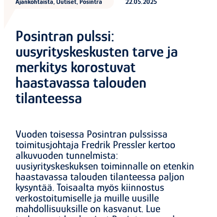
Ajankohtaista, Uutiset, Posintra
22.05.2025
Posintran pulssi:
uusyrityskeskusten tarve ja
merkitys korostuvat
haastavassa talouden
tilanteessa
Vuoden toisessa Posintran pulssissa
toimitusjohtaja Fredrik Pressler kertoo
alkuvuoden tunnelmista:
uusiyrityskeskuksen toiminnalle on etenkin
haastavassa talouden tilanteessa paljon
kysyntää. Toisaalta myös kiinnostus
verkostoitumiselle ja muille uusille
mahdollisuuksille on kasvanut. Lue