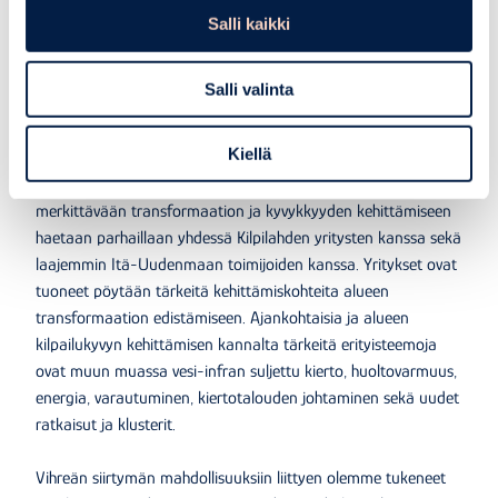
Salli kaikki
Kuten edellisessä pulssissa kerroin
, erilaiset vihreän
siirtymän rahoitukset ovat vahvistaneet yrityspalveluiden
resurssointia ja erilaiset projektit ovat olleet viime aikoina
Salli valinta
vahvasti toiminnan keskiössä. Yhteistyö Kilpilahden alueen
kanssa jatkuu, vaikka alueen ja vihreän siirtymän
Kiellä
edistämiseen keskittynyt STRIIM-rahoitus päättyikin.
Ratkaisuja resurssien lisäämiseksi tähän teollisen Porvoon
merkittävään transformaation ja kyvykkyyden kehittämiseen
haetaan parhaillaan yhdessä Kilpilahden yritysten kanssa sekä
laajemmin Itä-Uudenmaan toimijoiden kanssa. Yritykset ovat
tuoneet pöytään tärkeitä kehittämiskohteita alueen
transformaation edistämiseen. Ajankohtaisia ja alueen
kilpailukyvyn kehittämisen kannalta tärkeitä erityisteemoja
ovat muun muassa vesi-infran suljettu kierto, huoltovarmuus,
energia, varautuminen, kiertotalouden johtaminen sekä uudet
ratkaisut ja klusterit.
Vihreän siirtymän mahdollisuuksiin liittyen olemme tukeneet