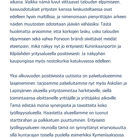
aikana. Vaikka nämä luvut viittaavat talouden elpymiseen,
kasvuodotukset yritysten kanssa keskusteltaessa ovat
edelleen hyvin maltillisia, ja nimenomaan pienyrittäjän arkeen
näiden muutosten odotetaan jäävän vähäisiksi. Tästä
huolimatta arvioimme, että korkojen lasku, usko talouden
elpymiseen sekä vahva Porvoon brändi siivittävät meidät
eteenpäin, mikä näkyy nyt jo erityisesti Kuninkaanportin ja
Kilpilahden yritysalueella positiivisesti. Ja näkyyhän
kaupungissa myös nostokurkia katukuvassa edelleen.
Yksi alkuvuoden positiivisista uutisista on palvelualueemme
laajeneminen: tarjoamme palveluitamme nyt myös Askolan ja
Lapinjärven alueella yritystoimintaa harkitseville, siellä
toimintaansa aloittaneille yrittäjille ja yrittäjäksi aikoville.
Tämä edistää monia synergioita ja tavoitteita koko
työllisyysalueella. Haastetta alueellamme on tuonut
starttirahan ja palkkatuen puuttuminen. Erityisesti
työllisyysalueen reunoilla tämä on synnyttänyt eriarvoisuutta,
sillä kuntarajan toisella puolella esimerkiksi Kymenlaaksossa