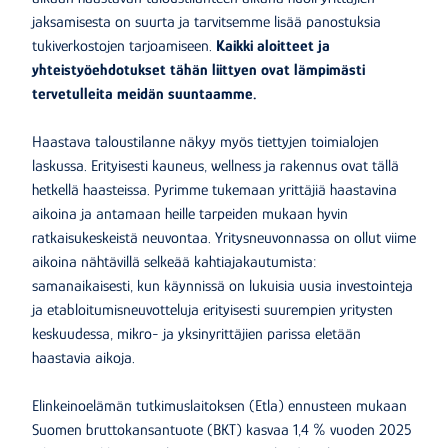
jaksamisesta on suurta ja tarvitsemme lisää panostuksia
tukiverkostojen tarjoamiseen.
Kaikki aloitteet ja
yhteistyöehdotukset tähän liittyen ovat lämpimästi
tervetulleita meidän suuntaamme.
Haastava taloustilanne näkyy myös tiettyjen toimialojen
laskussa. Erityisesti kauneus, wellness ja rakennus ovat tällä
hetkellä haasteissa. Pyrimme tukemaan yrittäjiä haastavina
aikoina ja antamaan heille tarpeiden mukaan hyvin
ratkaisukeskeistä neuvontaa. Yritysneuvonnassa on ollut viime
aikoina nähtävillä selkeää kahtiajakautumista:
samanaikaisesti, kun käynnissä on lukuisia uusia investointeja
ja etabloitumisneuvotteluja erityisesti suurempien yritysten
keskuudessa, mikro- ja yksinyrittäjien parissa eletään
haastavia aikoja.
Elinkeinoelämän tutkimuslaitoksen (Etla) ennusteen mukaan
Suomen bruttokansantuote (BKT) kasvaa 1,4 % vuoden 2025