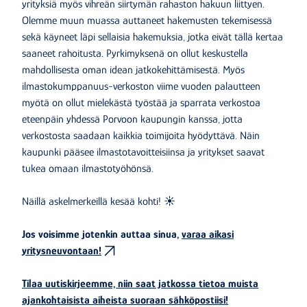
yrityksiä myös vihreän siirtymän rahaston hakuun liittyen.
Olemme muun muassa auttaneet hakemusten tekemisessä
sekä käyneet läpi sellaisia hakemuksia, jotka eivät tällä kertaa
saaneet rahoitusta. Pyrkimyksenä on ollut keskustella
mahdollisesta oman idean jatkokehittämisestä. Myös
ilmastokumppanuus-verkoston viime vuoden palautteen
myötä on ollut mielekästä työstää ja sparrata verkostoa
eteenpäin yhdessä Porvoon kaupungin kanssa, jotta
verkostosta saadaan kaikkia toimijoita hyödyttävä. Näin
kaupunki pääsee ilmastotavoitteisiinsa ja yritykset saavat
tukea omaan ilmastotyöhönsä.
Näillä askelmerkeillä kesää kohti! ☀️
Jos voisimme jotenkin auttaa sinua,
varaa aikasi
yritysneuvontaan!
Tilaa uutiskirjeemme, niin saat jatkossa tietoa muista
ajankohtaisista aiheista suoraan sähköpostiisi!