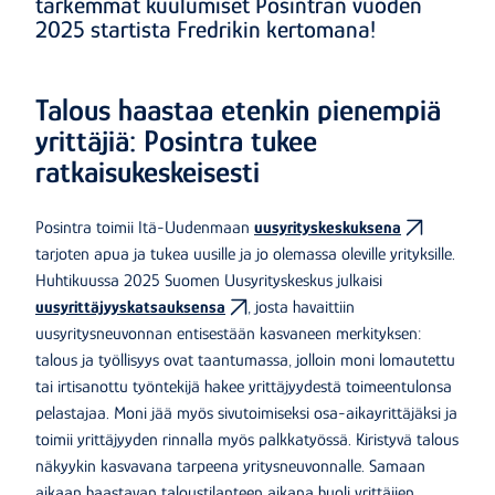
tarkemmat kuulumiset Posintran vuoden
2025 startista Fredrikin kertomana!
Talous haastaa etenkin pienempiä
yrittäjiä: Posintra tukee
ratkaisukeskeisesti
Posintra toimii Itä-Uudenmaan
uusyrityskeskuksena
tarjoten apua ja tukea uusille ja jo olemassa oleville yrityksille.
Huhtikuussa 2025 Suomen Uusyrityskeskus julkaisi
uusyrittäjyyskatsauksensa
, josta havaittiin
uusyritysneuvonnan entisestään kasvaneen merkityksen:
talous ja työllisyys ovat taantumassa, jolloin moni lomautettu
tai irtisanottu työntekijä hakee yrittäjyydestä toimeentulonsa
pelastajaa. Moni jää myös sivutoimiseksi osa-aikayrittäjäksi ja
toimii yrittäjyyden rinnalla myös palkkatyössä. Kiristyvä talous
näkyykin kasvavana tarpeena yritysneuvonnalle. Samaan
aikaan haastavan taloustilanteen aikana huoli yrittäjien