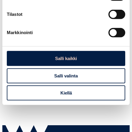
Tapahtuma on peruttu.
Tilastot
Markkinointi
Salli kaikki
Salli valinta
Kiellä
Ole hyvä ja hyväksy
evästeet
katsoaksesi videon.