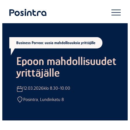
Siirry
suoraan
Posintra Oy
sisältöön
Business Porvoo: uusia mahdollisuuksia yrittäjille
Epoon mahdollisuudet
yrittäjälle
12.03.2026
klo 8.30-10.00
Posintra, Lundinkatu 8