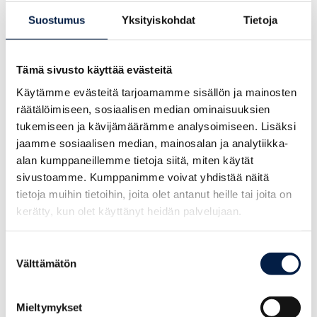
Yrittämisen tuki – Posintra auttaa ideasta eteenpäin
Suostumus
Yksityiskohdat
Tietoja
Epoon kylässä, noin 8 kilometriä kaakkoon Porvoon
keskustasta
peltojen ja metsien ympäröimänä sijaitsee
Tämä sivusto käyttää evästeitä
mahdollisuuksien pihapiiri. Alueella sijaitsee neljä tällä hetkellä
Käytämme evästeitä tarjoamamme sisällön ja mainosten
käyttämätöntä tai varastokäytössä olevaa rakennusta.
räätälöimiseen, sosiaalisen median ominaisuuksien
Rakennusten kunto on huono, joten niiden kunnostaminen
tukemiseen ja kävijämäärämme analysoimiseen. Lisäksi
yritystoimintaan tai asumiseen vaatii paljon
jaamme sosiaalisen median, mainosalan ja analytiikka-
panostuksia. Yritystoiminta ei saa olla alueelle kaavoitettavan
alan kumppaneillemme tietoja siitä, miten käytät
asumistoimintaa häiritsevää. Alueelle tullaan kaavoittamaan
sivustoamme. Kumppanimme voivat yhdistää näitä
myös lisää pientaloasumista.
tietoja muihin tietoihin, joita olet antanut heille tai joita on
kerätty, kun olet käyttänyt heidän palvelujaan.
Lue lisää vapaista epoon
yrityskiinteistöistä
: https://businessporvoo.fi/yritystontteja-
Suostumuksen
ja-liiketiloja/mahdollisuus-epoossa/
Välttämätön
valinta
Paikalla Porvoon kaupungin kaavasuunnittelija Maiju Suni,
Posintran yrityskehittäjät Annika Weckman ja Tiina Halli
Mieltymykset