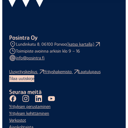
Posintra Oy
Lundinkatu 8, 06100 Porvoo
(katso kartalla)
Toimipiste avoinna arkisin klo 9 – 16
info@posintra.fi
Uusyrityskeskus
Yrityshakemisto
Laatulupaus
Tilaa uutiskirje
Seuraa meitä
Facebook
Instagram
LinkedIn
Youtube
Yrityksen perustaminen
Yrityksen kehittäminen
Verkostot
Ajankohtaista