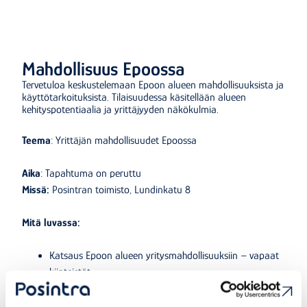
Mahdollisuus Epoossa
Tervetuloa keskustelemaan Epoon alueen mahdollisuuksista ja
käyttötarkoituksista. Tilaisuudessa käsitellään alueen
kehityspotentiaalia ja yrittäjyyden näkökulmia.
Teema
: Yrittäjän mahdollisuudet Epoossa
Aika
: Tapahtuma on peruttu
Missä:
Posintran toimisto, Lundinkatu 8
Mitä luvassa:
Katsaus Epoon alueen yritysmahdollisuuksiin – vapaat
kiinteistöt
Aluesuunnittelijan havainnekuva – tulevaisuuden
näkyvät