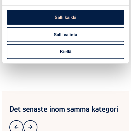
+358 503084388
annika.weckman@posintra.fi
Salli kaikki
Salli valinta
Kiellä
Det senaste inom samma kategori