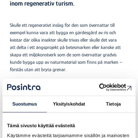
inom regenerativ turism.
Skulle ett regenerativt inslag för den som övernattar till
exempel kunna vara att bygga en gärdesgård av ris och
kvistar där olika insekter skulle trivas eller skulle det vara
att delta i ett ängsprojekt på betesmarken eller kanske att
skapa ett miljökonstverk som de som övernattar gradvis
kunde bygga upp av naturmaterial som finns på marken –
förstås utan att bryta grenar.
Den som övernattar kunde, om hen vill, också delta i att
skyffla bort gödselhögar och fårspillning från betesmarkerna,
så att näringsämnen inte rinner ut i vattendragen. Vi har hur
Suostumus
Yksityiskohdat
Tietoja
många idéer som helst!
I Posintras projekt får vi råd av sakkunniga och lär känna
Tämä sivusto käyttää evästeitä
andra företagare i området, med vilka vi tillsammans kan
Käytämme evästeitä tarjoamamme sisällön ja mainosten
överväga olika alternativ.