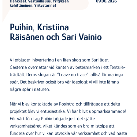
Hankkeet, Vastuullisuus, Yrityksen
09.06.2026
kehittäminen, Yritystarinat
Puihin, Kristiina
Räisänen och Sari Vainio
Vi erbjuder inkvartering i en liten skog som Sari äger.
Gästerna övernattar vid kanten av betesmarken i ett Tentsile-
trädtält. Deras slogan är ”Leave no trace”, alltså lämna inga
spår. Det beskriver också bra vår ideologi: vi vill inte lämna
några spår i naturen.
När vi blev kontaktade av Posintra och tillfrågade att delta i
projektet blev vi entusiastiska. Vi har blivit uppmärksammade!
För vårt företag Puihin började just det sjätte
verksamhetsåret, vilket kändes som en bra milstolpe att
fundera över hur vi kan utveckla vår verksamhet och vad nästa