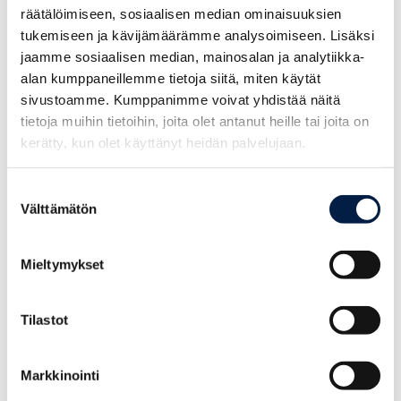
räätälöimiseen, sosiaalisen median ominaisuuksien
tukemiseen ja kävijämäärämme analysoimiseen. Lisäksi
puihin.johku.com/Kristiina Räisänen och Sari Vainio
jaamme sosiaalisen median, mainosalan ja analytiikka-
alan kumppaneillemme tietoja siitä, miten käytät
Puihin
sivustoamme. Kumppanimme voivat yhdistää näitä
tietoja muihin tietoihin, joita olet antanut heille tai joita on
kerätty, kun olet käyttänyt heidän palvelujaan.
Suostumuksen
Välttämätön
valinta
Mer information:
Mieltymykset
Denna artikel har tagits fram inom ramen för
Tilastot
projektet
Carbon Neutral Experience
3.0 för hållbar turism.
Markkinointi
Annika Weckman
Posintra Oy