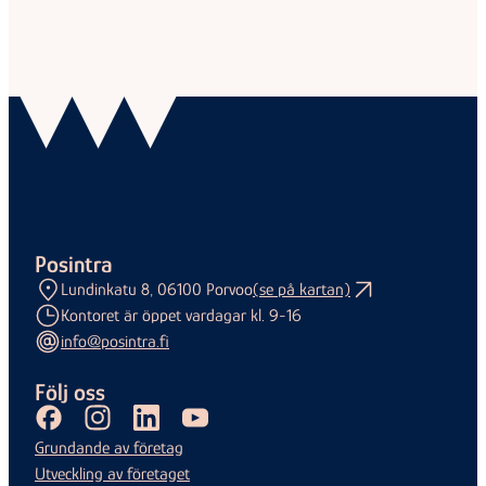
Posintra
Lundinkatu 8, 06100 Porvoo
(se på kartan)
Kontoret är öppet vardagar kl. 9-16
info@posintra.fi
Följ oss
Facebook
Instagram
LinkedIn
Youtube
Grundande av företag
Utveckling av företaget