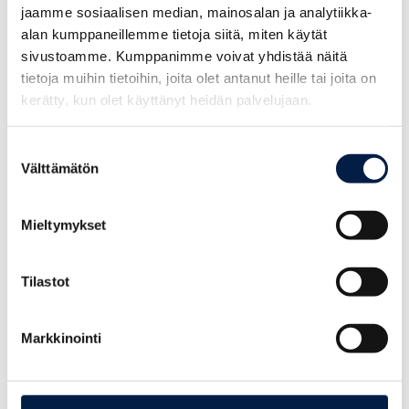
jaamme sosiaalisen median, mainosalan ja analytiikka-
alan kumppaneillemme tietoja siitä, miten käytät
aLone in the woods
sivustoamme. Kumppanimme voivat yhdistää näitä
tietoja muihin tietoihin, joita olet antanut heille tai joita on
kerätty, kun olet käyttänyt heidän palvelujaan.
Suostumuksen
Mer information:
Välttämätön
valinta
Mieltymykset
Denna artikel har tagits fram inom ramen för
projektet
Carbon Neutral Experience
3.0 för hållbar turism.
Tilastot
Annika Weckman
Posintra Oy
Markkinointi
+358 503084388
annika.weckman@posintra.fi