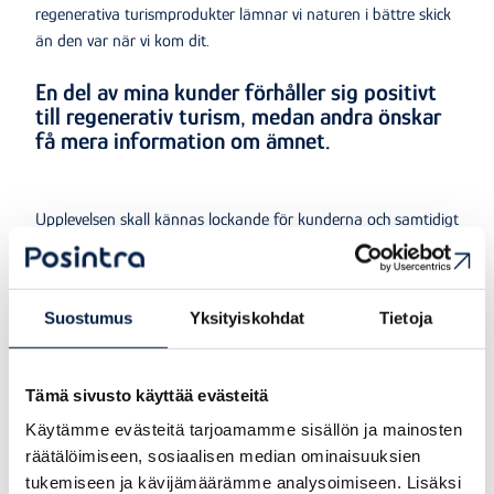
regenerativa turismprodukter lämnar vi naturen i bättre skick
än den var när vi kom dit.
En del av mina kunder förhåller sig positivt
till regenerativ turism, medan andra önskar
få mera information om ämnet.
Upplevelsen skall kännas lockande för kunderna och samtidigt
vara något som jag själv brinner för. Det gäller också att
paketera och marknadsföra tjänsten som en helhet som är
tydlig och lätt att förstå.
Suostumus
Yksityiskohdat
Tietoja
Jag har höga förväntningar på projektet – jag vet inte riktigt
varför, men det känns bara så. Det finns fortfarande många
Tämä sivusto käyttää evästeitä
pusselbitar som måste falla på
Käytämme evästeitä tarjoamamme sisällön ja mainosten
plats.
Kanske jag är lite klokare efter det här projektet.
räätälöimiseen, sosiaalisen median ominaisuuksien
tukemiseen ja kävijämäärämme analysoimiseen. Lisäksi
aloneinthewoods.fi/Lone Widestam