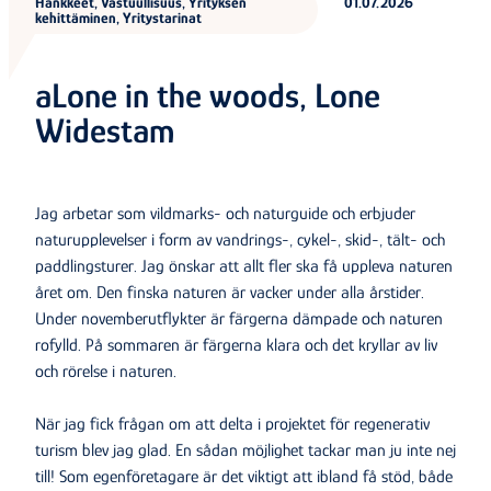
Hankkeet, Vastuullisuus, Yrityksen
01.07.2026
kehittäminen, Yritystarinat
aLone in the woods, Lone
Widestam
Jag arbetar som vildmarks- och naturguide och erbjuder
naturupplevelser i form av vandrings-, cykel-, skid-, tält- och
paddlingsturer. Jag önskar att allt fler ska få uppleva naturen
året om. Den finska naturen är vacker under alla årstider.
Under novemberutflykter är färgerna dämpade och naturen
rofylld. På sommaren är färgerna klara och det kryllar av liv
och rörelse i naturen.
När jag fick frågan om att delta i projektet för regenerativ
turism blev jag glad. En sådan möjlighet tackar man ju inte nej
till! Som egenföretagare är det viktigt att ibland få stöd, både