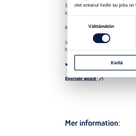
olet antanut heille tai joita o
Tanken att naturen ska beaktas i allt 
lagar närproducerad mat i stället för a
Suostumuksen
Välttämätön
valinta
Regenerativ turism kan också vara helt
Jag hoppas få nya perspektiv genom pro
har lärt mig genom åren. Jag deltar gä
Kiellä
www.instagram.com/riversidewizard
Riverside wizard
Mer information: