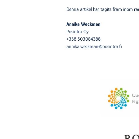
Denna artikel har tagits fram inom r
Annika Weckman
Posintra Oy
+358 503084388
annika.weckman@posintra.fi