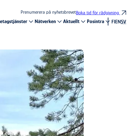
Prenumerera på nyhetsbrevet
Boka tid för rådgivning
etagstjänster
Nätverken
Aktuellt
Posintra
FI
EN
SV