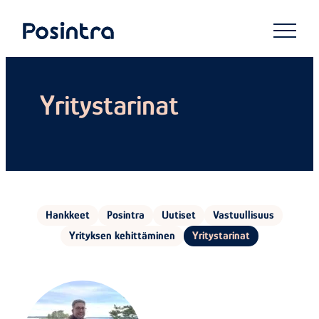
Skip
to
Posintra
content
Yritystarinat
Hankkeet
Posintra
Uutiset
Vastuullisuus
Yrityksen kehittäminen
Yritystarinat