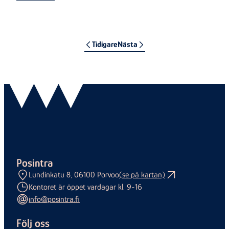
Tidigare
Nästa
Posintra
Lundinkatu 8, 06100 Porvoo
(se på kartan)
Kontoret är öppet vardagar kl. 9-16
info@posintra.fi
Följ oss