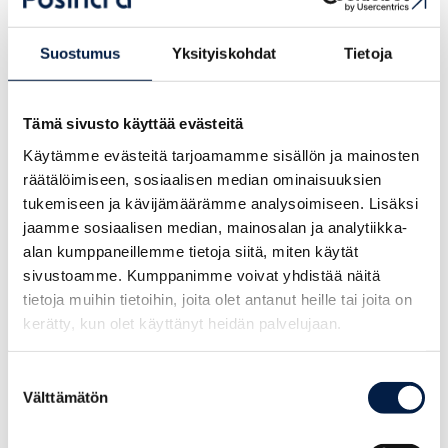
Tänk om Borgåbor kunde bli faddrar åt bisamhällen?
Samtidigt kunde man stärka den biologiska mångfalden, öka
de lokala skördarna och driva en regenerativ
Suostumus
Yksityiskohdat
Tietoja
affärsverksamhet som också är lönsam. Susanne Björkell och
Sigurd Wackström söker nya affärsidéer inom Balanssi-
Tämä sivusto käyttää evästeitä
projektet.
Käytämme evästeitä tarjoamamme sisällön ja mainosten
Läs artikeln
räätälöimiseen, sosiaalisen median ominaisuuksien
tukemiseen ja kävijämäärämme analysoimiseen. Lisäksi
jaamme sosiaalisen median, mainosalan ja analytiikka-
alan kumppaneillemme tietoja siitä, miten käytät
sivustoamme. Kumppanimme voivat yhdistää näitä
tietoja muihin tietoihin, joita olet antanut heille tai joita on
kerätty, kun olet käyttänyt heidän palvelujaan.
Suostumuksen
Välttämätön
valinta
Hankkeet, Vastuullisuus, Yrityksen
kehittäminen, Yritystarinat