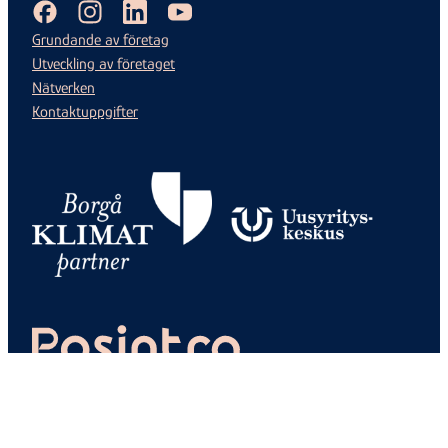
Facebook
Instagram
LinkedIn
Youtube
Grundande av företag
Utveckling av företaget
Nätverken
Kontaktuppgifter