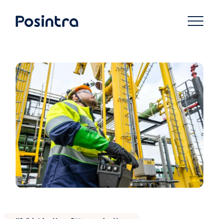
Siirry
suoraan
Posintra Oy
sisältöön