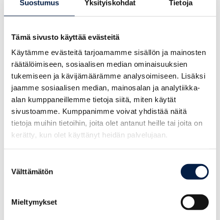
teollisen ilmastotyön osaamiskeskus, joka toimisi yrityksille
Suostumus
Yksityiskohdat
Tietoja
vetovoimaisena vihreänä innovaatioalustana. Kehitysyhtiö
Posintra kokosi keväällä 2021 ryhmän Kilpilahdessa toimivia
yrityksiä sekä Porvoon kaupungin ja Uudenmaan liiton
Tämä sivusto käyttää evästeitä
edustajia. Tarkoituksena oli pohtia, miten julkinen sektori voisi
Käytämme evästeitä tarjoamamme sisällön ja mainosten
tukea Kilpilahden ilmastotyön tavoitteita, jotka ovat aina
räätälöimiseen, sosiaalisen median ominaisuuksien
yrityskohtaisia.
tukemiseen ja kävijämäärämme analysoimiseen. Lisäksi
jaamme sosiaalisen median, mainosalan ja analytiikka-
Osana pohdintaa työryhmä tilasi keväällä selvityksen, jonka
alan kumppaneillemme tietoja siitä, miten käytät
tuotti konsulttiyhtiö Synocus. Selvitys teetettiin Porvoon
sivustoamme. Kumppanimme voivat yhdistää näitä
kaupungin ja Uudenmaan liiton AKKE-rahoituksella. Voit
tietoja muihin tietoihin, joita olet antanut heille tai joita on
ladata selvityksen alta.
kerätty, kun olet käyttänyt heidän palvelujaan.
Suostumuksen
Välttämätön
valinta
Mieltymykset
Kilpilahti – Forerunner in decarbonization