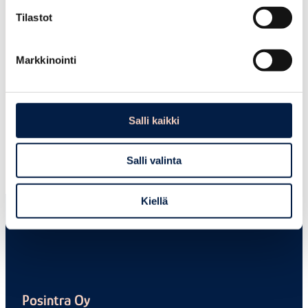
Esiselvityksen toteutusaika: huhti – syyskuu 2021
Tilastot
Toteuttajat: Posintra Oy, Kilpilahden avainyritykset ja
Porvoon kaupunki. Raportin tuotti konsulttiyhtiö
Synocus
Markkinointi
Rahoittaja ja päärahoituslähde: Työ- ja
elinkeinoministeriön Uudenmaan liitolle myöntämä
AKKE- määräraha
Salli kaikki
Englanninkielinen raportti
Kilpilahti – Forerunner in
decarbonization
Salli valinta
Kiellä
Posintra Oy