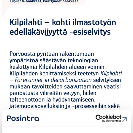
Kilpilahti-hankkeet, Päättyneet hankkeet
Kilpilahti – kohti ilmastotyön
edelläkävijyyttä -esiselvitys
Porvoosta pyritään rakentamaan
ympäristöä säästävän teknologian
keskittymä Kilpilahden alueen voimin.
Kilpilahden kehittämiseksi teetetyn
Kilpilahti
– Forerunner in decarbonization
selvityksen
mukaan tavoitteiden saavuttaminen vaatisi
panostusta vihreään vetyyn, hiilen
talteenottoon ja hyödyntämiseen,
jätemuovisovelluksiin ja -prosesseihin sekä
muutosjohtamiseen.
Kilpilahdesta halutaan kehittää johtava ja kansainvälinen