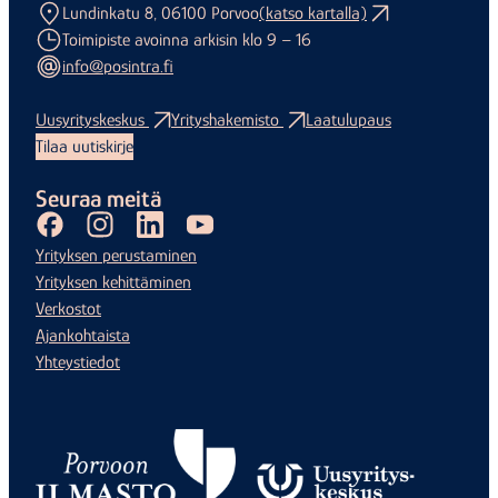
Lundinkatu 8, 06100 Porvoo
(katso kartalla)
Toimipiste avoinna arkisin klo 9 – 16
info@posintra.fi
Uusyrityskeskus
Yrityshakemisto
Laatulupaus
Tilaa uutiskirje
Seuraa meitä
Facebook
Instagram
LinkedIn
Youtube
Yrityksen perustaminen
Yrityksen kehittäminen
Verkostot
Ajankohtaista
Yhteystiedot