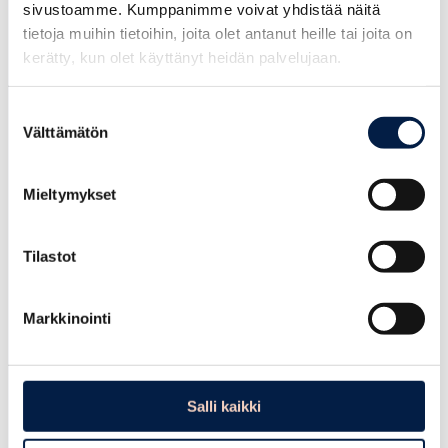
sivustoamme. Kumppanimme voivat yhdistää näitä
tietoja muihin tietoihin, joita olet antanut heille tai joita on
kerätty, kun olet käyttänyt heidän palvelujaan.
Posintra Oy
Suostumuksen
Lundinkatu 8, 06100 Porvoo
(katso kartalla)
Välttämätön
valinta
Toimipiste avoinna arkisin klo 9 – 16
info@posintra.fi
Mieltymykset
Uusyrityskeskus
Yrityshakemisto
Laatulupaus
Tilaa uutiskirje
Tilastot
Seuraa meitä
Facebook
Instagram
LinkedIn
Youtube
Markkinointi
Yrityksen perustaminen
Yrityksen kehittäminen
Verkostot
Salli kaikki
Ajankohtaista
Yhteystiedot