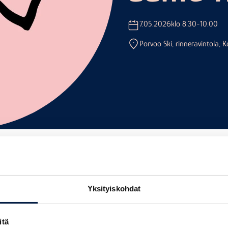
7.05.2026
klo 8.30-10.00
Porvoo Ski, rinneravintola,
Yksityiskohdat
kostoitumisaamua vietetään torstaina 7.5. klo 8.30–10.00. Teemana tällä
itä