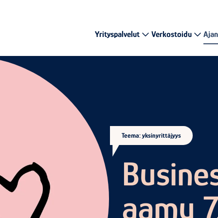
Yrityspalvelut
Verkostoidu
Ajan
Teema: yksinyrittäjyys
Busine
aamu 7