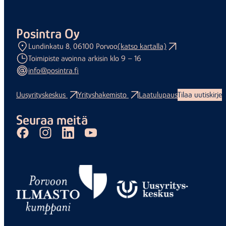
Posintra Oy
Lundinkatu 8, 06100 Porvoo
(katso kartalla)
Toimipiste avoinna arkisin klo 9 – 16
info@posintra.fi
Uusyrityskeskus
Yrityshakemisto
Laatulupaus
Tilaa uutiskirje
Seuraa meitä
Facebook
Instagram
LinkedIn
Youtube