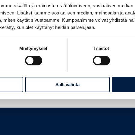
rkostoitumista, ajankohtaista tietoa ja mahdollisuus tavata alueen yrittäji
mme sisällön ja mainosten räätälöimiseen, sosiaalisen median
iseen. Lisäksi jaamme sosiaalisen median, mainosalan ja analy
osintra ja Helsingin seudun kauppakamari järjestävät yhdessä kaikille yrit
, miten käytät sivustoamme. Kumppanimme voivat yhdistää näitä t
isissa kahviloissa ja ravintoloissa.
n kerätty, kun olet käyttänyt heidän palvelujaan.
aan!
Mieltymykset
Tilastot
voon alueen yrittäjille.
Salli valinta