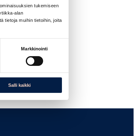
ä.
 ominaisuuksien tukemiseen
tiikka-alan
täjille
ietoja muihin tietoihin, joita
Markkinointi
Salli kaikki