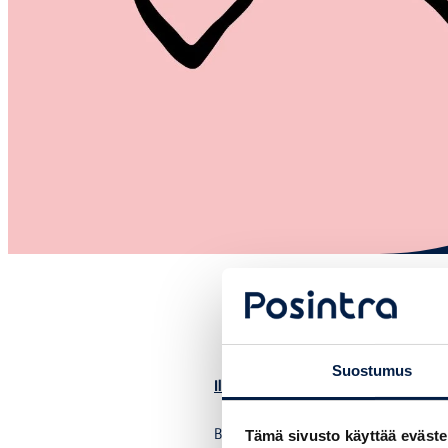
Suostumus
Ilmoittaudu tästä mukaan
Business Porvoon vuoden viidettä ver
Tämä sivusto käyttää eväste