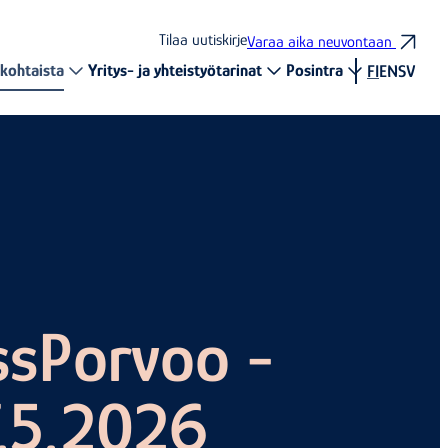
Tilaa uutiskirje
Varaa aika neuvontaan
kohtaista
Yritys- ja yhteistyötarinat
Posintra
FI
EN
SV
ssPorvoo -
.5.2026