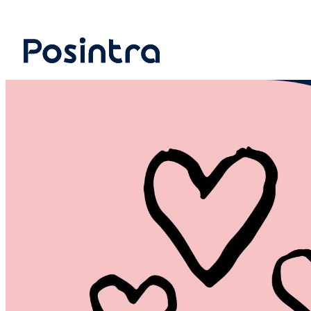
Siirry
suoraan
sisältöön
Posintra Oy