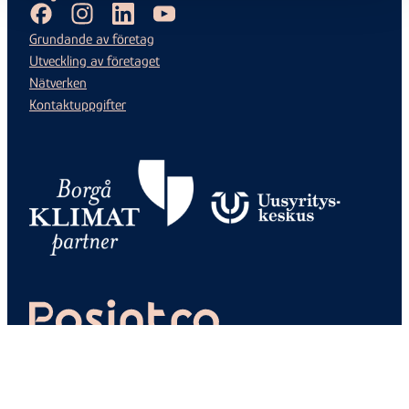
Facebook
Instagram
LinkedIn
Youtube
Grundande av företag
Utveckling av företaget
Nätverken
Kontaktuppgifter