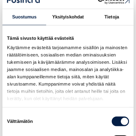
Suostumus
Yksityiskohdat
Tietoja
Anmäl dig här
Tämä sivusto käyttää evästeitä
Käytämme evästeitä tarjoamamme sisällön ja mainosten
Business Porvoos femte nätverksmorgon för året hålls
räätälöimiseen, sosiaalisen median ominaisuuksien
torsdagen den 7 maj kl. 8:30 till 10:00. Den här gången är
tukemiseen ja kävijämäärämme analysoimiseen. Lisäksi
temat riktat åt ensamföretagare. Det utlovas inspirerande
jaamme sosiaalisen median, mainosalan ja analytiikka-
nätverkande, aktuell information och möjlighet att träffa
alan kumppaneillemme tietoja siitä, miten käytät
företagare i området.
sivustoamme. Kumppanimme voivat yhdistää näitä
tietoja muihin tietoihin, joita olet antanut heille tai joita on
Borgå Företagare, Borgå stad, Posintra och
kerätty, kun olet käyttänyt heidän palvelujaan.
Helsingforsregionens handelskammare anordnar gemensamt
gratis morgonkaffe för alla företagare i Borgå.
Suostumuksen
Välttämätön
valinta
Välkommen att nätverka!