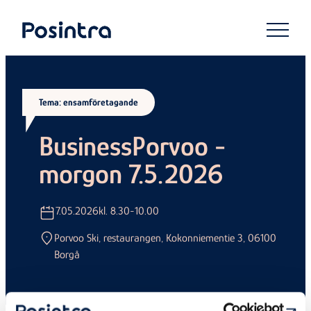
Skip
to
Posintra
content
Tema: ensamföretagande
BusinessPorvoo -
morgon 7.5.2026
7.05.2026
kl. 8.30-10.00
Porvoo Ski, restaurangen, Kokonniementie 3, 06100
Borgå