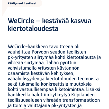
Päättyneet hankkeet
WeCircle – kestävää kasvua
kiertotaloudesta
WeCircle-hankkeen tavoitteena oli
vauhdittaa Porvoon seudun teollisten
pk‑yritysten siirtymää kohti kiertotaloutta ja
vihreää siirtymää. Tähän pyrittiin
vahvistamalla yritysten käytännön
osaamista kestävän kehityksen,
vähähiilisyyden ja kiertotalouden teemoista
sekä tukemalla konkreettisia muutoksia
kohti vastuullisempaa liiketoimintaa. Lisäksi
hankkeella haluttiin kytkeytyä Kilpilahden
teollisuusalueen vihreään transformaatioon
ja toimia välittäjänä pk‑yritysten ja