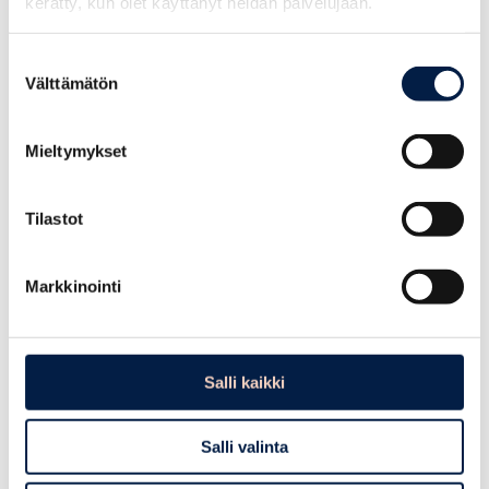
kerätty, kun olet käyttänyt heidän palvelujaan.
Yhteenveto ja jatkoaskeleet
Suostumuksen
Hanke vahvisti pk-yritysten keskinäistä
Välttämätön
valinta
verkostoitumista ja yhteistyötä, mikä on edellytys
kiertotalouden etenemiseksi. Lisäksi vahvistettiin pk-
Mieltymykset
yritysten ja Kilpilahden toimijoiden keskinäistä
tuntemista, mikä syventää alueen
kiertotalousekosysteemiä pidemmällä aikavälillä.
Tilastot
Samalla lisättiin Porvoon kiertotalous- ja
vastuullisuustyön näkyvyyttä ja luotiin pohjaa
Markkinointi
jatkokehitykselle.
Yritysten osaaminen ja valmiudet kasvoivat, yhteistyö
tiivistyi, ja hankkeessa käyttöön otetut työkalut – kuten
Cambridge Value Mapping ja Kestävän kehityksen
Salli kaikki
canvas – jäivät pysyvään käyttöön.
Kokonaisuutena WeCircle edisti alueen
Salli valinta
hiilineutraaliustavoitteita, vauhditti yritysten siirtymää
kiertotalouteen ja loi perustan pitkäjänteiselle