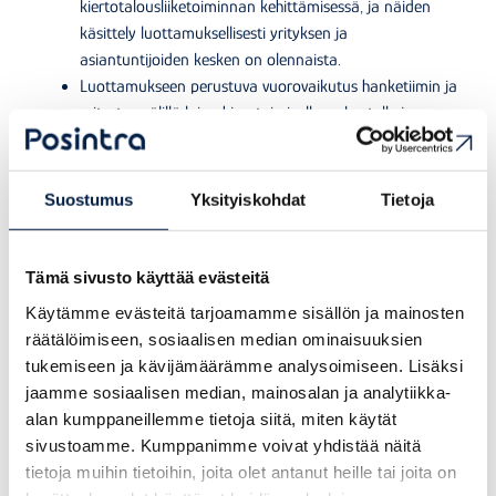
kiertotalousliiketoiminnan kehittämisessä, ja näiden
käsittely luottamuksellisesti yrityksen ja
asiantuntijoiden kesken on olennaista.
Luottamukseen perustuva vuorovaikutus hanketiimin ja
yritysten välillä loi pohjan toimivalle verkostolle ja
yhteistyölle. Avoin keskustelu, yhdessä oppiminen ja
asioiden yhteinen tarkastelu tukivat
kiertotalousajattelun juurtumista osaksi yritysten
Suostumus
Yksityiskohdat
Tietoja
strategista kehittämistä.
Hiilijalanjäljen laskenta nousi monelle pk-yritykselle
keskeiseksi, jopa kriittiseksi toimenpiteeksi jo hankkeen
Tämä sivusto käyttää evästeitä
alkuvaiheessa. Asiantuntijatuen avulla syvennettiin
Käytämme evästeitä tarjoamamme sisällön ja mainosten
ymmärrystä erityisesti scope 3 -päästöistä ja
räätälöimiseen, sosiaalisen median ominaisuuksien
tunnistettiin merkittävimmät päästövähennyskohteet.
tukemiseen ja kävijämäärämme analysoimiseen. Lisäksi
Tämä loi datapohjaisen perustan liiketoiminnan
jaamme sosiaalisen median, mainosalan ja analytiikka-
kehittämiselle kohti vähähiilisyyttä ja kiertotaloutta sekä
alan kumppaneillemme tietoja siitä, miten käytät
auttoi näkemään negatiiviset vaikutukset uusina
sivustoamme. Kumppanimme voivat yhdistää näitä
liiketoimintamahdollisuuksina.
tietoja muihin tietoihin, joita olet antanut heille tai joita on