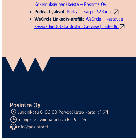
Kokemuksia hankkeista – Posintra Oy
Podcast-jaksot
:
Podcast-sarja | WeCircle
WeCircle Linkedin-profiili:
WeCircle – kestävää
kasvua kiertotaloudesta: Overview | LinkedIn
Posintra Oy
Lundinkatu 8, 06100 Porvoo
(katso kartalla)
Toimipiste avoinna arkisin klo 9 – 16
info@posintra.fi