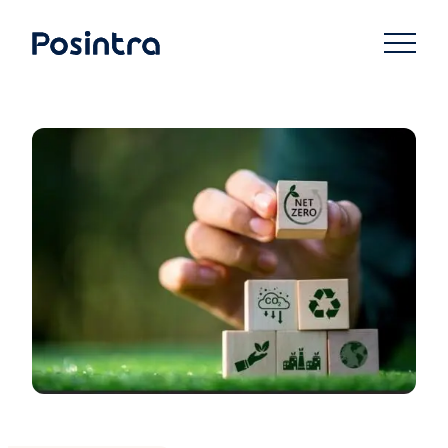
Siirry
suoraan
Posintra Oy
sisältöön