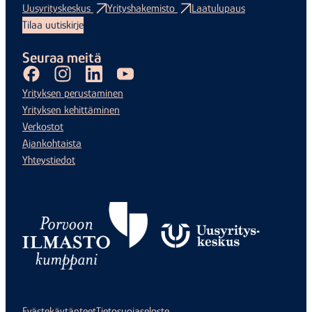
Uusyrityskeskus
Yrityshakemisto
Laatulupaus
Tilaa uutiskirje
Seuraa meitä
Facebook
Instagram
LinkedIn
Youtube
Yrityksen perustaminen
Yrityksen kehittäminen
Verkostot
Ajankohtaista
Yhteystiedot
Evästekäytänteet
Tietosuojaseloste