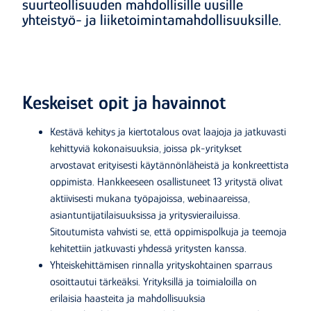
suurteollisuuden mahdollisille uusille
yhteistyö- ja liiketoimintamahdollisuuksille.
Keskeiset opit ja havainnot
Kestävä kehitys ja kiertotalous ovat laajoja ja jatkuvasti
kehittyviä kokonaisuuksia, joissa pk-yritykset
arvostavat erityisesti käytännönläheistä ja konkreettista
oppimista. Hankkeeseen osallistuneet 13 yritystä olivat
aktiivisesti mukana työpajoissa, webinaareissa,
asiantuntijatilaisuuksissa ja yritysvierailuissa.
Sitoutumista vahvisti se, että oppimispolkuja ja teemoja
kehitettiin jatkuvasti yhdessä yritysten kanssa.
Yhteiskehittämisen rinnalla yrityskohtainen sparraus
osoittautui tärkeäksi. Yrityksillä ja toimialoilla on
erilaisia haasteita ja mahdollisuuksia