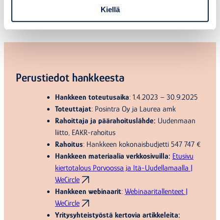
yhteistyölle Porvoon teollisessa ekosysteemissä.
Kiellä
Perustiedot hankkeesta
Hankkeen toteutusaika
: 1.4.2023 – 30.9.2025
Toteuttajat
: Posintra Oy ja Laurea amk
Rahoittaja ja päärahoituslähde:
Uudenmaan
liitto, EAKR-rahoitus
Rahoitus
: Hankkeen kokonaisbudjetti 547 747 €
Hankkeen materiaalia verkkosivuilla:
Etusivu
kiertotalous Porvoossa ja Itä-Uudellamaalla |
WeCircle
Hankkeen webinaarit
:
Webinaaritallenteet |
WeCircle
Yritysyhteistyöstä kertovia artikkeleita: