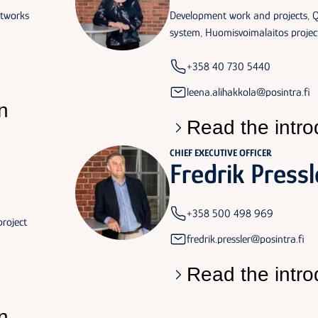
etworks
Development work and projects,
system, Huomisvoimalaitos projec
+358 40 730 5440
leena.alihakkola@posintra.fi
n
Read the intro
CHIEF EXECUTIVE OFFICER
Fredrik Pressl
+358 500 498 969
roject
fredrik.pressler@posintra.fi
Read the intro
n