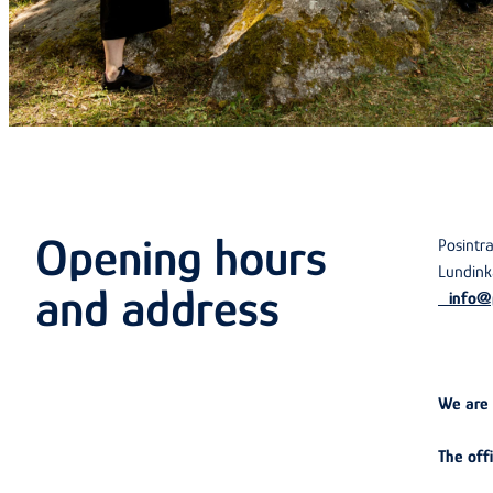
Opening hours
Posintr
Lundink
and address
info@po
We are
The off