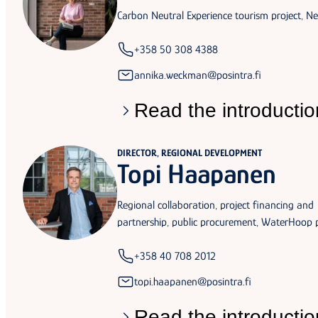
Carbon Neutral Experience tourism project, N
+358 50 308 4388
annika.weckman@posintra.fi
Read the introductio
DIRECTOR, REGIONAL DEVELOPMENT
Topi Haapanen
Regional collaboration, project financing and
partnership, public procurement, WaterHoop p
+358 40 708 2012
topi.haapanen@posintra.fi
Read the introductio