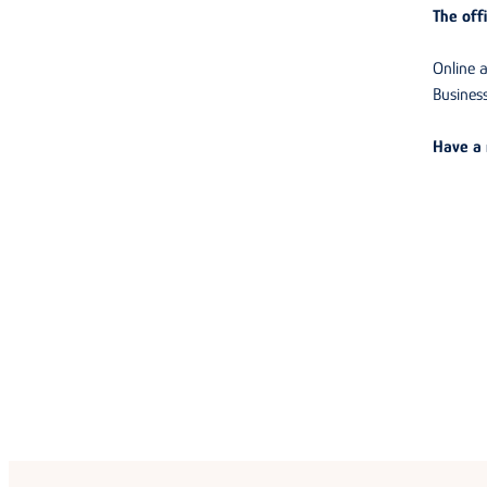
The off
Online 
Busines
Have a 