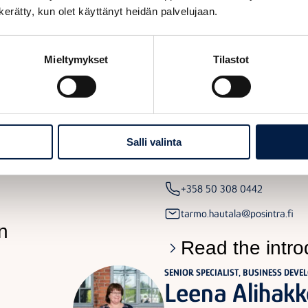
+358 50 393 4736
n kerätty, kun olet käyttänyt heidän palvelujaan.
jenni.juuvinmaa@posintra.fi
Mieltymykset
Tilastot
n
Read the intro
SENIOR SPECIALIST
Tarmo Hautal
oject
Development and Investment Pro
Salli valinta
project
+358 50 308 0442
tarmo.hautala@posintra.fi
n
Read the intro
SENIOR SPECIALIST, BUSINESS DEVE
Leena Alihakk