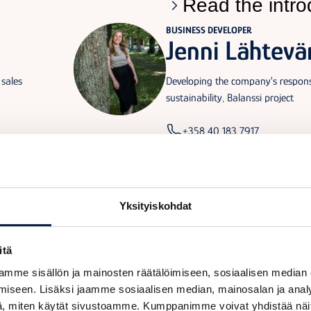
Read the intro
BUSINESS DEVELOPER
Jenni Lähtevä
 sales
Developing the company's responsi
sustainability, Balanssi project
+358 40 183 7917
jenni.lahtevanoja@posintra.fi
n
Read the intro
Yksityiskohdat
BUSINESS DEVELOPER
Jenni Juuvin
itä
ss
Company growth and direction, su
mme sisällön ja mainosten räätälöimiseen, sosiaalisen median
ojects
internationalization | Team leader,
iseen. Lisäksi jaamme sosiaalisen median, mainosalan ja analy
, miten käytät sivustoamme. Kumppanimme voivat yhdistää näitä t