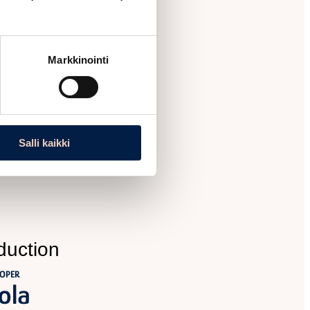
Markkinointi
duction
a
jects, WaterHoop
Salli kaikki
duction
LOPER
ola