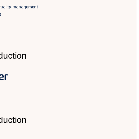
 Quality management
t
duction
er
duction