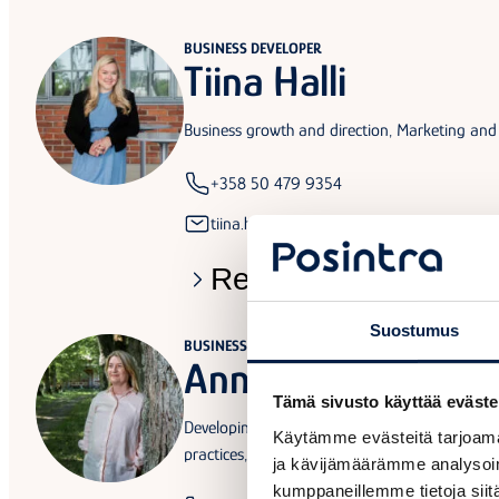
BUSINESS DEVELOPER
Tiina Halli
Business growth and direction, Marketing and
+358 50 479 9354
tiina.halli@posintra.fi
Read the introductio
Suostumus
BUSINESS DEVELOPER
Anna Pyyhtiä
Tämä sivusto käyttää eväste
Developing the company’s sustainable busine
Käytämme evästeitä tarjoama
practices, BioAarre and Huomisvoimalaitos pr
ja kävijämäärämme analysoim
kumppaneillemme tietoja siitä