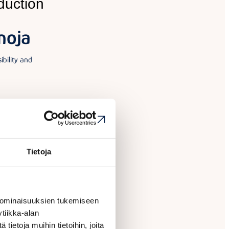
duction
noja
bility and
duction
Tietoja
maa
stainable business,
 ominaisuuksien tukemiseen
 business services
tiikka-alan
ietoja muihin tietoihin, joita