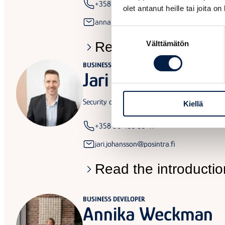
+358 50 441 1668
olet antanut heille tai joita o
anna.pyyhtia@posintra.fi
Suostumuksen
Välttämätön
Read the introductio
valinta
BUSINESS DEVELOPER
Jari Johansson
Security of supply and preparedness, Turva pr
Kiellä
+358 50 433 53 47
jari.johansson@posintra.fi
Read the introductio
BUSINESS DEVELOPER
Annika Weckman