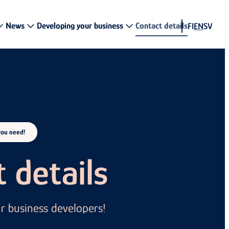
News
Developing your business
Contact details
FI
EN
SV
you need!
 details
 business developers!