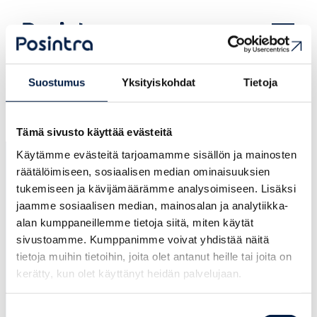
Skip
to
Posintra
content
Suostumus
Yksityiskohdat
Tietoja
Tämä sivusto käyttää evästeitä
Käytämme evästeitä tarjoamamme sisällön ja mainosten
räätälöimiseen, sosiaalisen median ominaisuuksien
tukemiseen ja kävijämäärämme analysoimiseen. Lisäksi
jaamme sosiaalisen median, mainosalan ja analytiikka-
alan kumppaneillemme tietoja siitä, miten käytät
sivustoamme. Kumppanimme voivat yhdistää näitä
Posintra
tietoja muihin tietoihin, joita olet antanut heille tai joita on
Lundinkatu 8, 06100 Porvoo (katso kartalla)
kerätty, kun olet käyttänyt heidän palvelujaan.
Toimipiste avoinna arkisin klo 9 – 16
info@posintra.fi
Suostumuksen