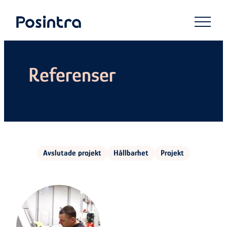
Skip
to
Posintra
content
Referenser
Avslutade projekt
Hållbarhet
Projekt