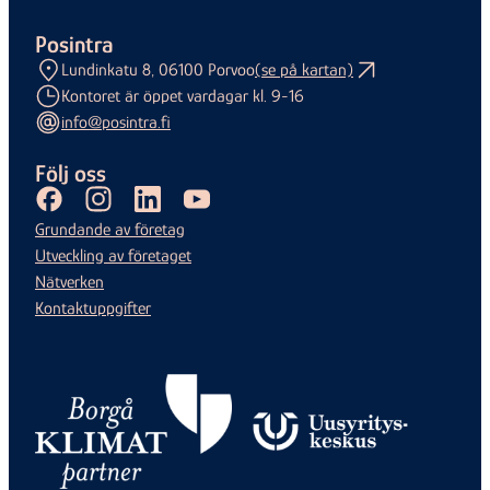
Posintra
Lundinkatu 8, 06100 Porvoo
(se på kartan)
Kontoret är öppet vardagar kl. 9-16
info@posintra.fi
Följ oss
Facebook
Instagram
LinkedIn
Youtube
Grundande av företag
Utveckling av företaget
Nätverken
Kontaktuppgifter