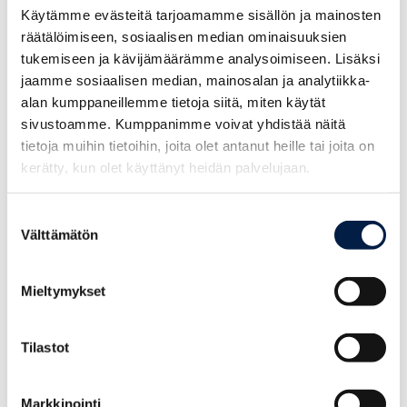
Käytämme evästeitä tarjoamamme sisällön ja mainosten
räätälöimiseen, sosiaalisen median ominaisuuksien
Hållbarhet, Projekt
tukemiseen ja kävijämäärämme analysoimiseen. Lisäksi
jaamme sosiaalisen median, mainosalan ja analytiikka-
05.05.2025
alan kumppaneillemme tietoja siitä, miten käytät
På väg mot en cirkulär ekonomi: Atex
sivustoamme. Kumppanimme voivat yhdistää näitä
Ammattiasut Oy
tietoja muihin tietoihin, joita olet antanut heille tai joita on
kerätty, kun olet käyttänyt heidän palvelujaan.
Läs referensen
Suostumuksen
Välttämätön
valinta
Mieltymykset
Tilastot
Markkinointi