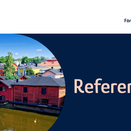
För
Refere