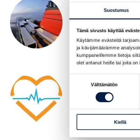
Avslutade projekt
Suostumus
23.06.2025
REFEC-projektet (R
Tämä sivusto käyttää eväste
Estonia Transport 
Käytämme evästeitä tarjoama
ja kävijämäärämme analysoim
Läs referensen
kumppaneillemme tietoja siitä
olet antanut heille tai joita o
Avslutade projekt
Suostumuksen
Välttämätön
valinta
23.06.2025
TEKNO – Smidigar
välfärdsteknologi
Kiellä
Läs referensen