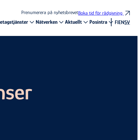
Prenumerera på nyhetsbrevet
Boka tid för rådgivning
etagstjänster
Nätverken
Aktuellt
Posintra
FI
EN
SV
nser