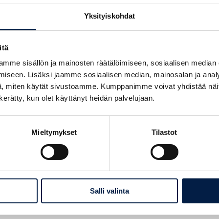
Yksityiskohdat
einforcing Eastern Finland-
itä
Corridor)
mme sisällön ja mainosten räätälöimiseen, sosiaalisen median
iseen. Lisäksi jaamme sosiaalisen median, mainosalan ja analy
, miten käytät sivustoamme. Kumppanimme voivat yhdistää näitä t
n kerätty, kun olet käyttänyt heidän palvelujaan.
Mieltymykset
Tilastot
e kompetens inom hälso- och
Salli valinta