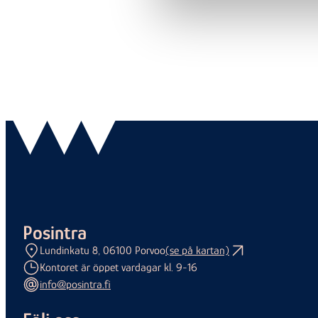
Posintra
Lundinkatu 8, 06100 Porvoo
(se på kartan)
Kontoret är öppet vardagar kl. 9-16
info@posintra.fi