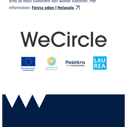
drivs av Risto Aaltonens son Walter Aaltonen. Mer
information:
Första sidan | Helapala