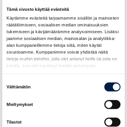
tillverkas främst metalldelar till el- och elektronikindustrin.
Tämä sivusto käyttää evästeitä
Helapala har idag nio anställda och drivs av Ristos son
Walter
Käytämme evästeitä tarjoamamme sisällön ja mainosten
Aaltonen
.
räätälöimiseen, sosiaalisen median ominaisuuksien
tukemiseen ja kävijämäärämme analysoimiseen. Lisäksi
– Hållbar utveckling har alltid intresserat oss, och mig i
jaamme sosiaalisen median, mainosalan ja analytiikka-
synnerhet. Så fort jag började jobba på Helapala, fick jag
alan kumppaneillemme tietoja siitä, miten käytät
ordning på vår plaståtervinning och såg till att allt skräp
sivustoamme. Kumppanimme voivat yhdistää näitä
återvinns på ett korrekt sätt, säger Linde och skrattar.
tietoja muihin tietoihin, joita olet antanut heille tai joita on
kerätty, kun olet käyttänyt heidän palvelujaan.
Metall har återvunnits på Helapala sedan starten.
Suostumuksen
– Metallen vi använder är cirka 80 procent återvunnen, och
Välttämätön
valinta
vårt metallavfall går till hundra procent tillbaka in i
kretsloppet, säger Linde.
Mieltymykset
Att träffa andra entreprenörer lönar sig
alltid
Tilastot