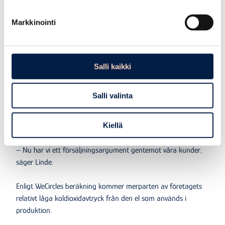
Helapala deltog i WeCircle för att lära sig mer om företagets
Markkinointi
koldioxidavtryck.
– Vi hade vidtagit många åtgärder för en mer hållbar
verksamhet. Vi ersatte bland annat oljeuppvärmningen med
Salli kaikki
en luftvattenvärmepump, men vi hade ingen aning om vad
vårt koldioxidavtryck var, säger Linde.
Salli valinta
Enligt honom kräver kunder allt oftare en
Kiellä
koldioxidavtrycksberäkning från företaget.
– Nu har vi ett försäljningsargument gentemot våra kunder,
säger Linde.
Enligt WeCircles beräkning kommer merparten av företagets
relativt låga koldioxidavtryck från den el som används i
produktion.